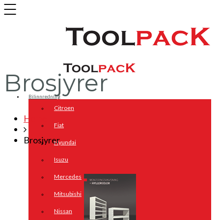
Brosjyrer
Bilinnredning
Citroen
Home
Fiat
Brosjyrer
Hyundai
Isuzu
Mercedes
Mitsubishi
Nissan