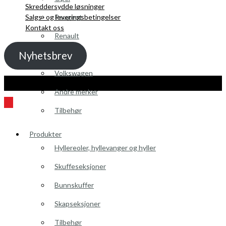
Skreddersydde løsninger
Salgs- og leveringsbetingelser
Peugeot
Kontakt oss
Renault
Nyhetsbrev
Toyota
Volkswagen
Kopibeskyttelse 2021 Toolpack AS - Alle rettigheter. Nettside laget av
Guru
Utvikling.no
Andre merker
Tilbehør
Produkter
Hyllereoler, hyllevanger og hyller
Skuffeseksjoner
Bunnskuffer
Skapseksjoner
Tilbehør