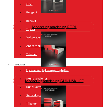
Opel
Peugeot
Renault
Monteringsanvisning REOL
Toyota
Volkswagen
Andre merker
Tilbehør
Produkter
Hyllereoler, hyllevanger og hyller
Skuffeseksjoner
Monteringsanvisning BUNNSKUFF
Bunnskuffer
Skapseksjoner
Tilbehør