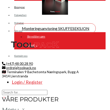
Brosjyrer
Fotogalleri
Nyheter
Monteringsanvisning SKUFFESEKSJON
Om oss
Skreddersøm
Ansatte
Kontakt oss
(+47) 48 00 28 90
ordre(a)toolpack.no
Terminalen 9 Bachetomta Næringspark, Bygg A
3414 Lierstranda
Login / Register
Facebook
LinkedIn
Instagram
VÅRE PRODUKTER
Menu