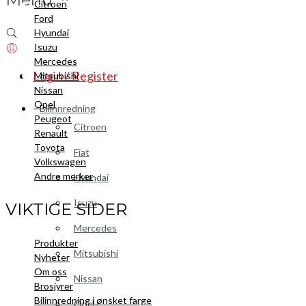
Citroen
Ford
Hyundai
Isuzu
Mercedes
Login / Register
Mitsubishi
Nissan
Opel
Bilinnredning
Peugeot
Citroen
Renault
Toyota
Fiat
Volkswagen
Andre merker
Hyundai
Isuzu
VIKTIGE SIDER
Mercedes
Produkter
Mitsubishi
Nyheter
Om oss
Nissan
Brosjyrer
Bilinnredning i ønsket farge
Opel