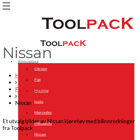
Nissan
Bilinnredning
Citroen
Home
Fiat
Fotogalleri_x
Hyundai
Isuzu
Nissan
Mercedes
Et utvalg bilder av Nissan kjøretøy med bilinnredninger
Mitsubishi
fra Toolpack
Nissan