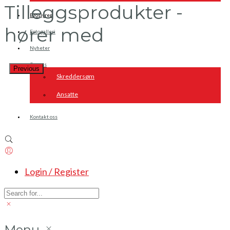
Tilleggsprodukter -
Brosjyrer
hører med
Fotogalleri
Nyheter
Om oss
Previous
Skreddersøm
Ansatte
Kontakt oss
Login / Register
Menu