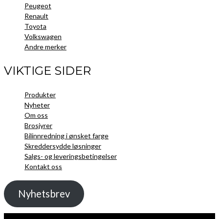
Peugeot
Renault
Toyota
Volkswagen
Andre merker
VIKTIGE SIDER
Produkter
Nyheter
Om oss
Brosjyrer
Bilinnredning i ønsket farge
Skreddersydde løsninger
Salgs- og leveringsbetingelser
Kontakt oss
Nyhetsbrev
Kopibeskyttelse 2021 Toolpack AS - Alle rettigheter. Nettside laget av
Guru