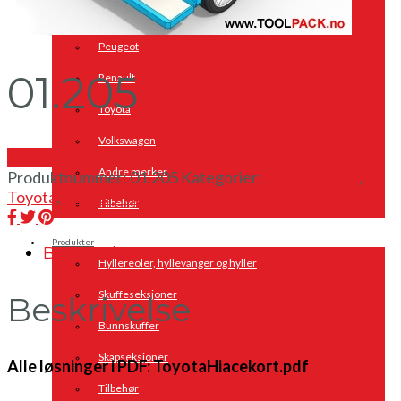
Opel
Peugeot
01.205
Renault
Toyota
Volkswagen
Send en forespørsel
Andre merker
Produktnummer:
01.205
Kategorier:
Bilinnredning
,
Toyota
,
Toyota Hiace Kort
Tilbehør
Produkter
Beskrivelse
Hyllereoler, hyllevanger og hyller
Skuffeseksjoner
Beskrivelse
Bunnskuffer
Skapseksjoner
Alle løsninger i PDF: ToyotaHiacekort.pdf
Tilbehør