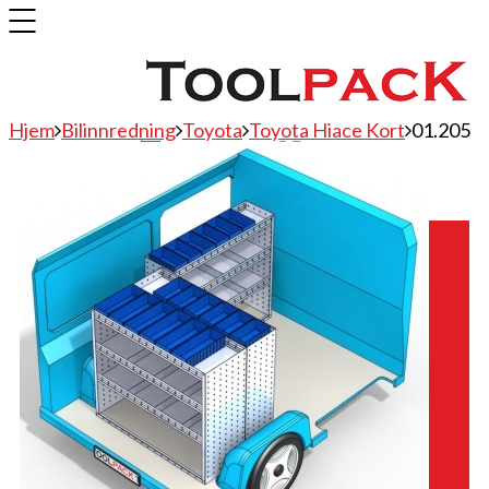
Hjem
Bilinnredning
Toyota
Toyota Hiace Kort
01.205
Bilinnredning
Citroen
Fiat
Hyundai
Isuzu
Mercedes
Mitsubishi
Nissan