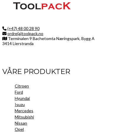
(+47) 48 00 28 90
ordre(a)toolpack.no
Terminalen 9 Bachetomta Næringspark, Bygg A
3414 Lierstranda
Facebook
LinkedIn
Instagram
VÅRE PRODUKTER
Citroen
Ford
Hyundai
Isuzu
Mercedes
Mitsubishi
Nissan
Opel