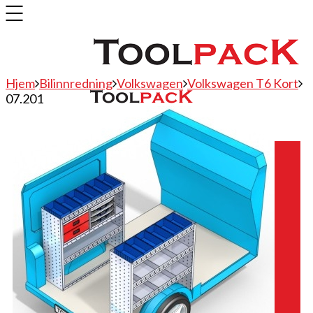
Hjem
Bilinnredning
Volkswagen
Volkswagen T6 Kort
07.201
Bilinnredning
Citroen
Fiat
Hyundai
Isuzu
Mercedes
Mitsubishi
Nissan