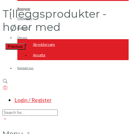
Brosjyrer
Tilleggsprodukter -
Fotogalleri
hører med
Nyheter
Om oss
Skreddersøm
Previous
Ansatte
Kontakt oss
Login / Register
Menu