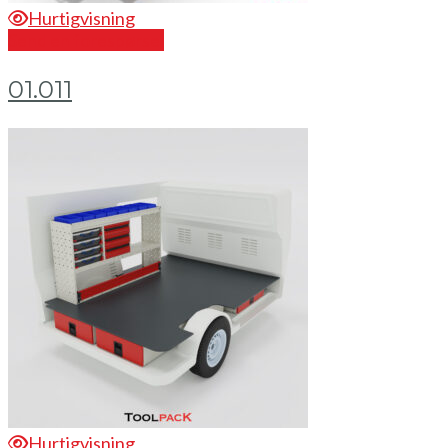
Hurtigvisning
Send en forespørsel
01.011
Hurtigvisning