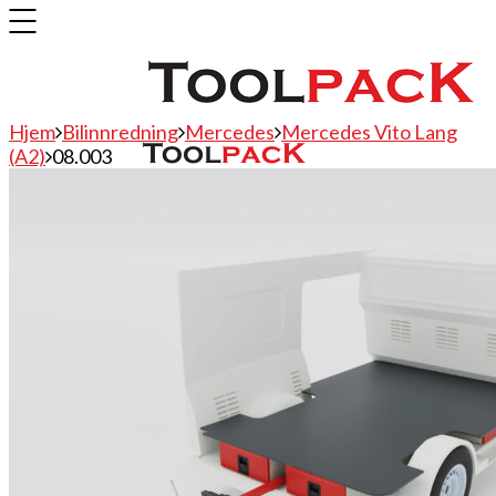
Hjem
Bilinnredning
Mercedes
Mercedes Vito Lang
(A2)
08.003
Bilinnredning
Citroen
Fiat
Hyundai
Isuzu
Mercedes
Mitsubishi
Nissan