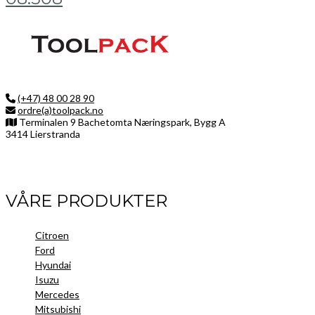
(+47) 48 00 28 90
ordre(a)toolpack.no
Terminalen 9 Bachetomta Næringspark, Bygg A
3414 Lierstranda
Facebook
LinkedIn
Instagram
VÅRE PRODUKTER
Citroen
Ford
Hyundai
Isuzu
Mercedes
Mitsubishi