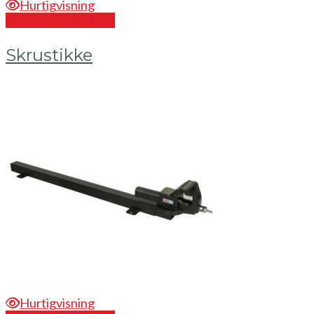
Hurtigvisning
Send en forespørsel
Skrustikke
Hurtigvisning