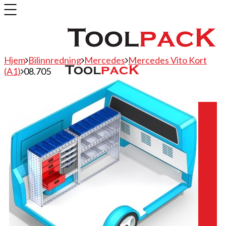
Hjem
Bilinnredning
Mercedes
Mercedes Vito Kort
(A1)
08.705
Bilinnredning
Citroen
Fiat
Hyundai
Isuzu
Mercedes
Mitsubishi
Nissan