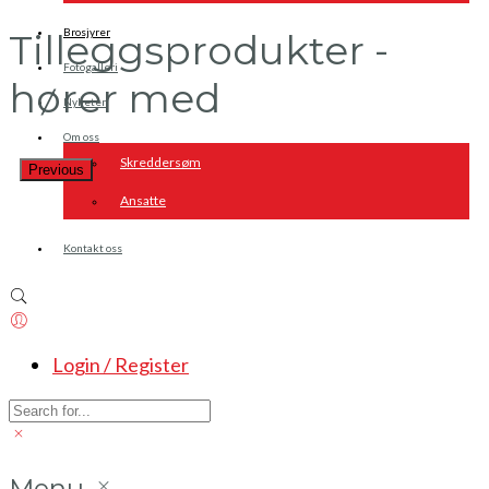
Brosjyrer
Tilleggsprodukter -
Fotogalleri
hører med
Nyheter
Om oss
Skreddersøm
Previous
Ansatte
Kontakt oss
Login / Register
Menu