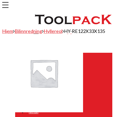
Hjem
Bilinnredning
Hyllereol
HY-RE122X33X135
Bilinnredning
Citroen
Fiat
Hyundai
Isuzu
Mercedes
Mitsubishi
Nissan