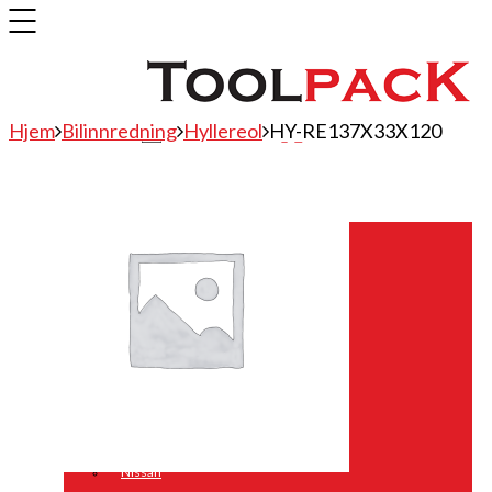
Hjem
Bilinnredning
Hyllereol
HY-RE137X33X120
Bilinnredning
Citroen
Fiat
Hyundai
Isuzu
Mercedes
Mitsubishi
Nissan