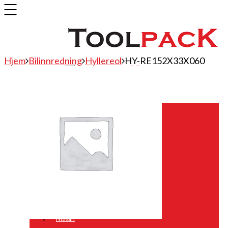
Hjem
Bilinnredning
Hyllereol
HY-RE152X33X060
Bilinnredning
Citroen
Fiat
Hyundai
Isuzu
Mercedes
Mitsubishi
Nissan