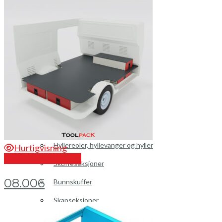
Peugeot
Renault
Toyota
Volkswagen
Andre merker
Tilbehør
Produkter
Hyllereoler, hyllevanger og hyller
Hurtigvisning
Send en forespørsel
Skuffeseksjoner
08.006
Bunnskuffer
Skapseksjoner
Tilbehør