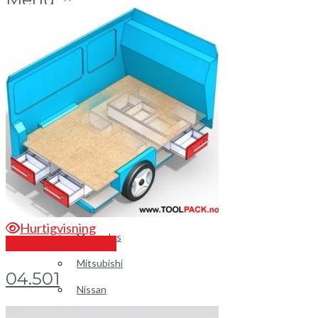
Login / Register
Bilinnredning
Citroen
Fiat
Hyundai
Isuzu
Hurtigvisning
Mercedes
Send en forespørsel
Mitsubishi
04.501
Nissan
Opel