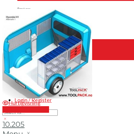
Brosjyrer
Fotogalleri
Nyheter
Om oss
Skreddersøm
Ansatte
Kontakt oss
Login / Register
Hurtigvisning
Send en forespørsel
10.205
Menu