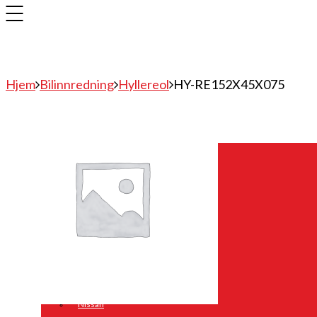
Hjem
Bilinnredning
Hyllereol
HY-RE152X45X075
Bilinnredning
Citroen
Fiat
Hyundai
Isuzu
Mercedes
Mitsubishi
Nissan