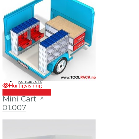
Brosjyrer
Fotogalleri
Nyheter
Om oss
Skreddersøm
Ansatte
Kontakt oss
Hurtigvisning
Send en forespørsel
Mini Cart
01.007