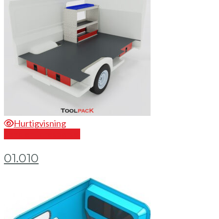
Hurtigvisning
Send en forespørsel
01.010