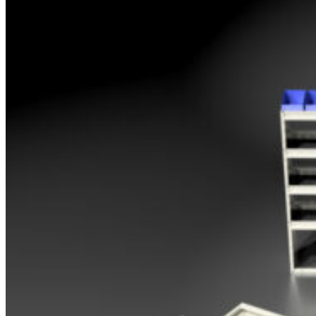
Opel
Peugeot
Renault
Toyota
Volkswagen
Andre merker
Tilbehør
Produkter
Hyllereoler, hyllevanger og hyller
Skuffeseksjoner
Bunnskuffer
Skapseksjoner
Tilbehør