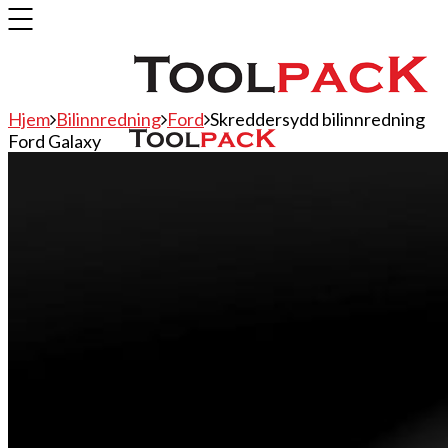
Hjem
Bilinnredning
Ford
Skreddersydd bilinnredning
Ford Galaxy
Bilinnredning
Citroen
Fiat
Hyundai
Isuzu
Mercedes
Mitsubishi
Nissan