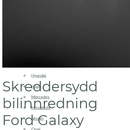
Login / Register
Bilinnredning
Citroen
Fiat
Hyundai
Skreddersydd
Isuzu
Mercedes
bilinnredning
Mitsubishi
Ford Galaxy
Nissan
Opel