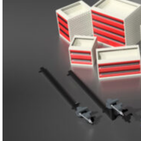
Brosjyrer
Fotogalleri
Nyheter
Om oss
Skreddersøm
Ansatte
Kontakt oss
Login / Register
Menu