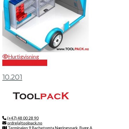
Hurtigvisning
Send en forespørsel
10.201
(+47) 48 00 28 90
ordre(a)toolpack.no
Terminalen 9 Bachetomta Næringspark, Bygg A