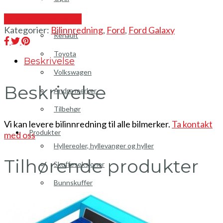
Peugeot
Send en forespørsel
Kategorier:
Bilinnredning
,
Ford
,
Ford Galaxy
Renault
Toyota
Beskrivelse
Volkswagen
Beskrivelse
Andre merker
Tilbehør
Vi kan levere bilinnredning til alle bilmerker.
Ta kontakt
Produkter
med oss
Hyllereoler, hyllevanger og hyller
Tilhørende produkter
Skuffeseksjoner
Bunnskuffer
Skapseksjoner
Tilbehør