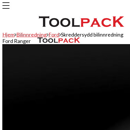
Hjem
Bilinnredning
Ford
Skreddersydd bilinnredning
Ford Ranger
Bilinnredning
Citroen
Fiat
Hyundai
Isuzu
Mercedes
Mitsubishi
Nissan