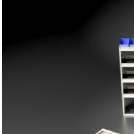
Opel
Peugeot
Renault
Toyota
Volkswagen
Andre merker
Tilbehør
Produkter
Hyllereoler, hyllevanger og hyller
Skuffeseksjoner
Bunnskuffer
Skapseksjoner
Tilbehør