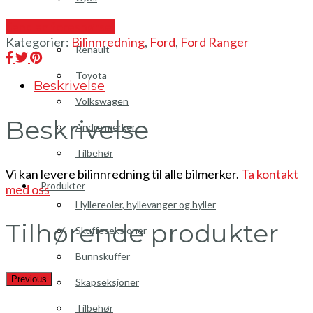
Peugeot
Send en forespørsel
Kategorier:
Bilinnredning
,
Ford
,
Ford Ranger
Renault
Toyota
Beskrivelse
Volkswagen
Beskrivelse
Andre merker
Tilbehør
Vi kan levere bilinnredning til alle bilmerker.
Ta kontakt
Produkter
med oss
Hyllereoler, hyllevanger og hyller
Tilhørende produkter
Skuffeseksjoner
Bunnskuffer
Previous
Skapseksjoner
Tilbehør