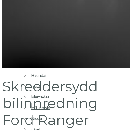
Login / Register
Bilinnredning
Citroen
Fiat
Hyundai
Skreddersydd
Isuzu
Mercedes
bilinnredning
Mitsubishi
Ford Ranger
Nissan
Opel