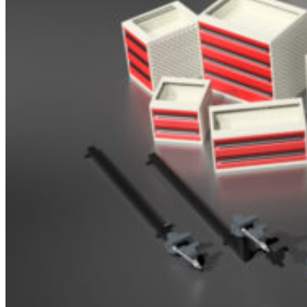
Brosjyrer
Fotogalleri
Nyheter
Om oss
Skreddersøm
Ansatte
Kontakt oss
Login / Register
Menu