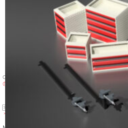
Brosjyrer
Fotogalleri
Nyheter
Om oss
Skreddersøm
Ansatte
Kontakt oss
Login / Register
Menu