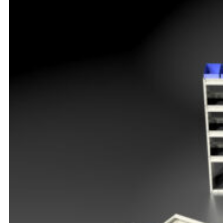
Opel
Peugeot
Renault
Toyota
Volkswagen
Andre merker
Tilbehør
Produkter
Hyllereoler, hyllevanger og hyller
Skuffeseksjoner
Bunnskuffer
Skapseksjoner
Tilbehør