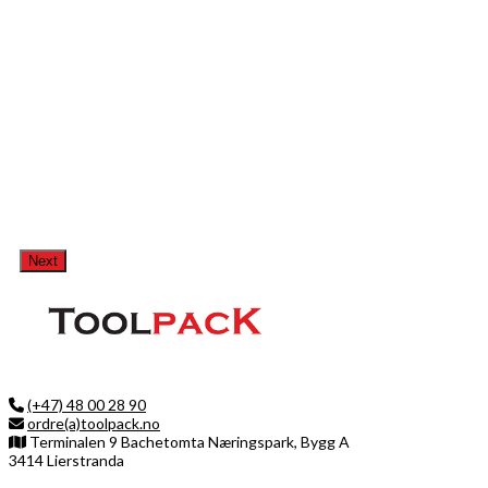
Next
(+47) 48 00 28 90
ordre(a)toolpack.no
Terminalen 9 Bachetomta Næringspark, Bygg A
3414 Lierstranda