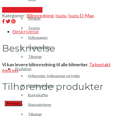
Peugeot
Send en forespørsel
Kategorier:
Bilinnredning
,
Isuzu
,
Isuzu D-Max
Renault
Toyota
Beskrivelse
Volkswagen
Beskrivelse
Andre merker
Tilbehør
Vi kan levere bilinnredning til alle bilmerker.
Ta kontakt
Produkter
med oss
Hyllereoler, hyllevanger og hyller
Tilhørende produkter
Skuffeseksjoner
Bunnskuffer
Previous
Skapseksjoner
Tilbehør