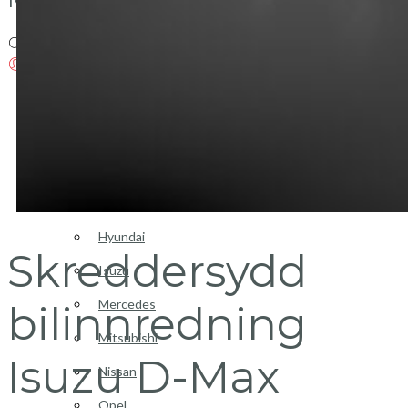
Login / Register
Bilinnredning
Citroen
Fiat
Hyundai
Skreddersydd
Isuzu
Mercedes
bilinnredning
Mitsubishi
Isuzu D-Max
Nissan
Opel