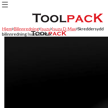
Hjem
Bilinnredning
Isuzu
Isuzu D-Max
Skreddersydd
bilinnredning Isuzu D-Max
Bilinnredning
Citroen
Fiat
Hyundai
Isuzu
Mercedes
Mitsubishi
Nissan