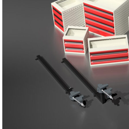
Brosjyrer
Fotogalleri
Nyheter
Om oss
Skreddersøm
Ansatte
Kontakt oss
Login / Register
Menu