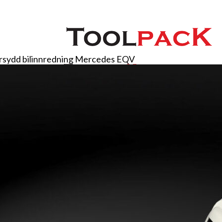
rsydd bilinnredning Mercedes EQV