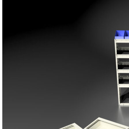
Opel
Peugeot
Renault
Toyota
Volkswagen
Andre merker
Tilbehør
Produkter
Hyllereoler, hyllevanger og hyller
Skuffeseksjoner
Bunnskuffer
Skapseksjoner
Tilbehør