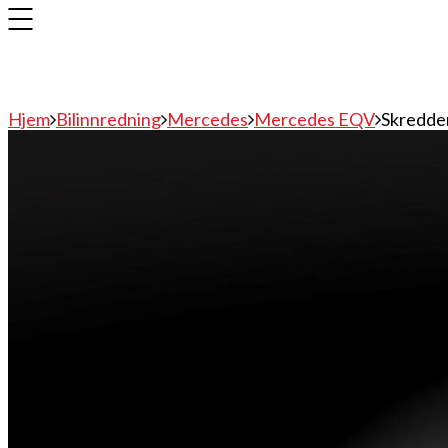
Hjem
Bilinnredning
Mercedes
Mercedes EQV
Skredde
Bilinnredning
Citroen
Fiat
Hyundai
Isuzu
Mercedes
Mitsubishi
Nissan