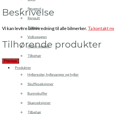
Peugeot
Beskrivelse
Renault
Toyota
Vi kan levere bilinnredning til alle bilmerker.
Ta kontakt m
Volkswagen
Tilhørende produkter
Andre merker
Tilbehør
Previous
Produkter
Hyllereoler, hyllevanger og hyller
Skuffeseksjoner
Bunnskuffer
Skapseksjoner
Tilbehør