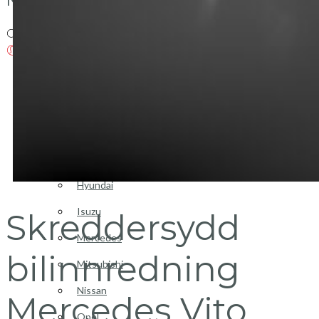
Login / Register
Bilinnredning
Citroen
Fiat
Hyundai
Isuzu
Skreddersydd
Mercedes
bilinnredning
Mitsubishi
Nissan
Mercedes Vito
Opel