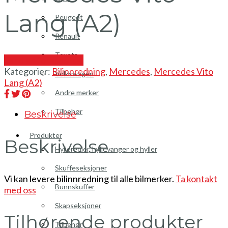
Lang (A2)
Peugeot
Renault
Toyota
Send en forespørsel
Kategorier:
Bilinnredning
,
Mercedes
,
Mercedes Vito
Volkswagen
Lang (A2)
Andre merker
Tilbehør
Beskrivelse
Produkter
Beskrivelse
Hyllereoler, hyllevanger og hyller
Skuffeseksjoner
Vi kan levere bilinnredning til alle bilmerker.
Ta kontakt
Bunnskuffer
med oss
Skapseksjoner
Tilhørende produkter
Tilbehør