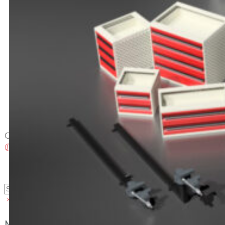
Brosjyrer
Fotogalleri
Nyheter
Om oss
Skreddersøm
Ansatte
Kontakt oss
Login / Register
Menu