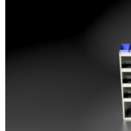
Opel
Peugeot
Renault
Toyota
Volkswagen
Andre merker
Tilbehør
Produkter
Hyllereoler, hyllevanger og hyller
Skuffeseksjoner
Bunnskuffer
Skapseksjoner
Tilbehør