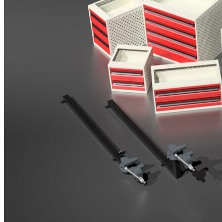
Brosjyrer
Fotogalleri
Nyheter
Om oss
Skreddersøm
Ansatte
Kontakt oss
Login / Register
Menu