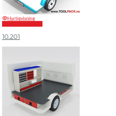
Hurtigvisning
Send en forespørsel
10.201