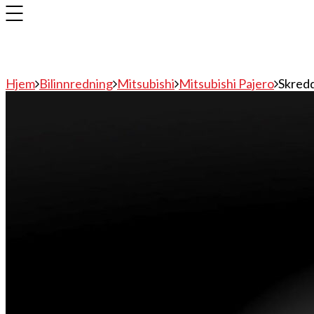
Hjem
Bilinnredning
Mitsubishi
Mitsubishi Pajero
Skredd
Bilinnredning
Citroen
Fiat
Hyundai
Isuzu
Mercedes
Mitsubishi
Nissan