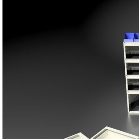
Opel
Peugeot
Renault
Toyota
Volkswagen
Andre merker
Tilbehør
Produkter
Hyllereoler, hyllevanger og hyller
Skuffeseksjoner
Bunnskuffer
Skapseksjoner
Tilbehør