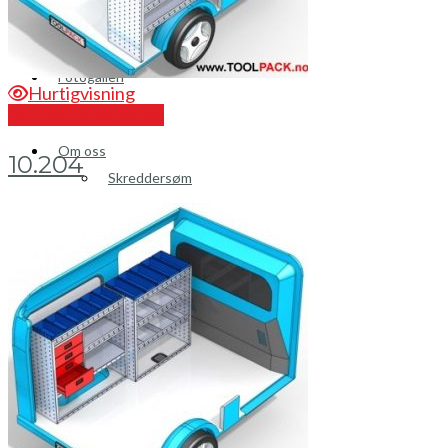
Brosjyrer
Fotogalleri
Hurtigvisning
Send en forespørsel
Nyheter
Om oss
10.204
Skreddersøm
Ansatte
Kontakt oss
Mini Cart