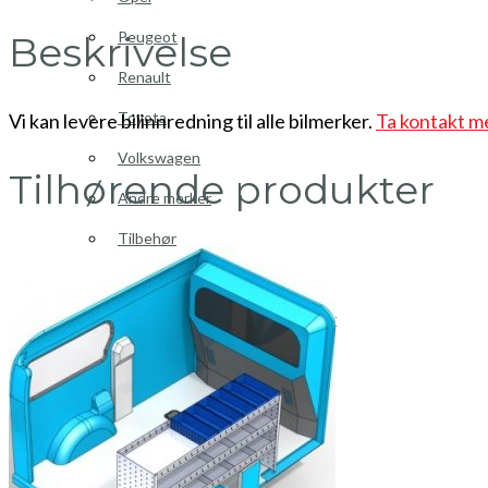
Peugeot
Beskrivelse
Renault
Toyota
Vi kan levere bilinnredning til alle bilmerker.
Ta kontakt m
Volkswagen
Tilhørende produkter
Andre merker
Tilbehør
Produkter
Hyllereoler, hyllevanger og hyller
Skuffeseksjoner
Bunnskuffer
Skapseksjoner
Tilbehør