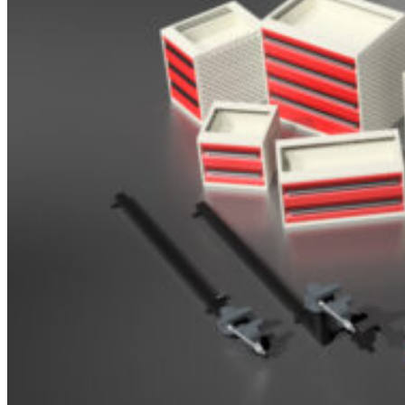
Brosjyrer
Fotogalleri
Nyheter
Om oss
Skreddersøm
Ansatte
Kontakt oss
Login / Register
Menu