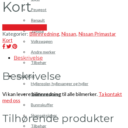
Kort
Peugeot
Renault
Send en forespørsel
Toyota
Kategorier:
Bilinnredning
,
Nissan
,
Nissan Primastar
Kort
Volkswagen
Andre merker
Beskrivelse
Tilbehør
Beskrivelse
Produkter
Hyllereoler, hyllevanger og hyller
Vi kan levere bilinnredning til alle bilmerker.
Ta kontakt
Skuffeseksjoner
med oss
Bunnskuffer
Tilhørende produkter
Skapseksjoner
Tilbehør