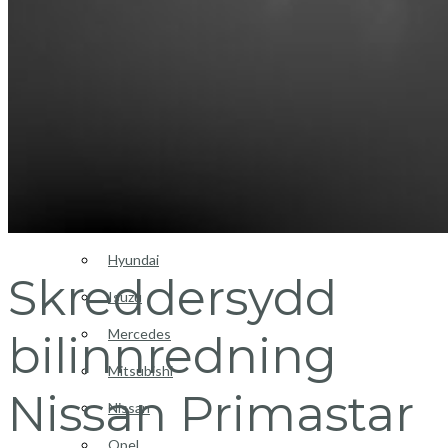
Login / Register
Bilinnredning
Citroen
Fiat
Hyundai
Skreddersydd
Isuzu
Mercedes
bilinnredning
Mitsubishi
Nissan Primastar
Nissan
Opel