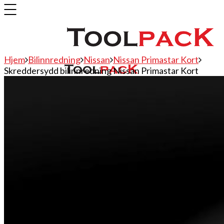
Hjem
Bilinnredning
Nissan
Nissan Primastar Kort
Skreddersydd bilinnredning Nissan Primastar Kort
Bilinnredning
Citroen
Fiat
Hyundai
Isuzu
Mercedes
Mitsubishi
Nissan