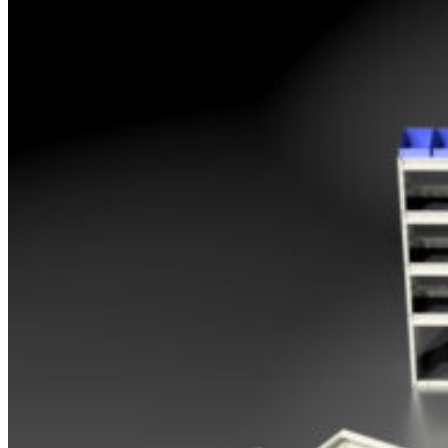
Opel
Peugeot
Renault
Toyota
Volkswagen
Andre merker
Tilbehør
Produkter
Hyllereoler, hyllevanger og hyller
Skuffeseksjoner
Bunnskuffer
Skapseksjoner
Tilbehør