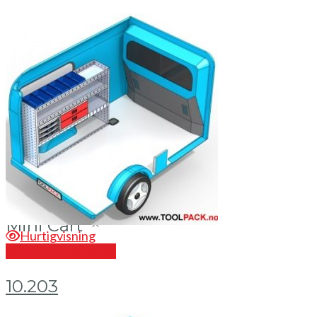
Brosjyrer
Fotogalleri
Nyheter
Om oss
Skreddersøm
Ansatte
Kontakt oss
Mini Cart
Hurtigvisning
Send en forespørsel
10.203