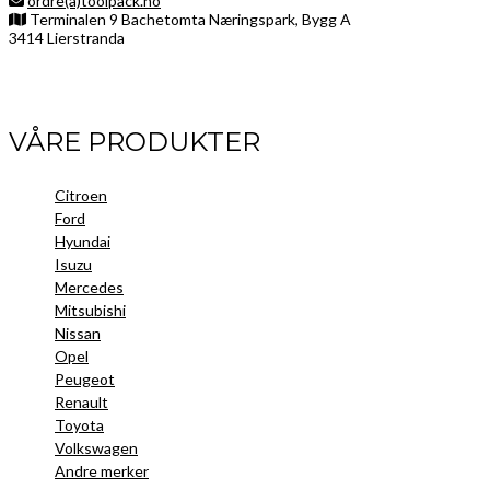
ordre(a)toolpack.no
Terminalen 9 Bachetomta Næringspark, Bygg A
3414 Lierstranda
Facebook
LinkedIn
Instagram
VÅRE PRODUKTER
Citroen
Ford
Hyundai
Isuzu
Mercedes
Mitsubishi
Nissan
Opel
Peugeot
Renault
Toyota
Volkswagen
Andre merker