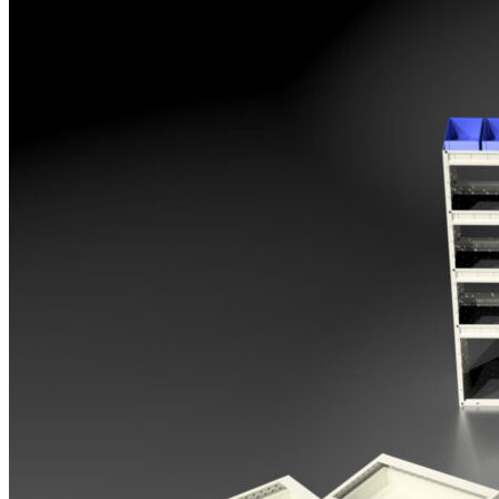
Opel
Peugeot
Renault
Toyota
Volkswagen
Andre merker
Tilbehør
Produkter
Hyllereoler, hyllevanger og hyller
Skuffeseksjoner
Bunnskuffer
Skapseksjoner
Tilbehør