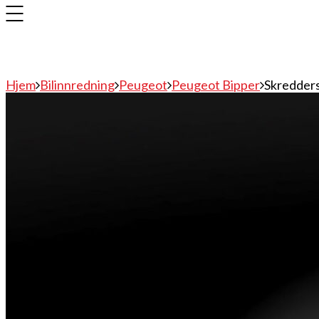
Hjem
Bilinnredning
Peugeot
Peugeot Bipper
Skredders
Bilinnredning
Citroen
Fiat
Hyundai
Isuzu
Mercedes
Mitsubishi
Nissan