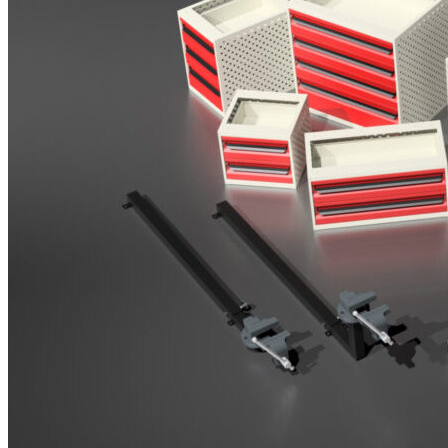
Brosjyrer
Fotogalleri
Nyheter
Om oss
Skreddersøm
Ansatte
Kontakt oss
Login / Register
Menu