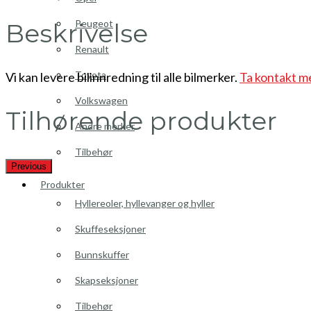
Peugeot
Beskrivelse
Renault
Toyota
Vi kan levere bilinnredning til alle bilmerker.
Ta kontakt m
Volkswagen
Tilhørende produkter
Andre merker
Tilbehør
Previous
Produkter
Hyllereoler, hyllevanger og hyller
Skuffeseksjoner
Bunnskuffer
Skapseksjoner
Tilbehør