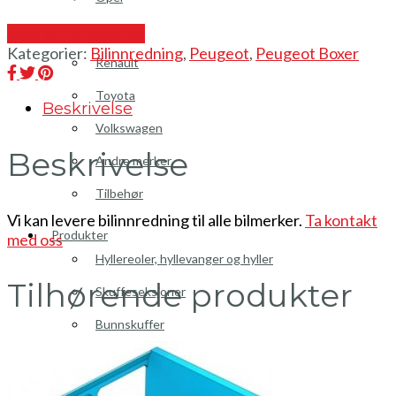
Peugeot
Send en forespørsel
Kategorier:
Bilinnredning
,
Peugeot
,
Peugeot Boxer
Renault
Toyota
Beskrivelse
Volkswagen
Beskrivelse
Andre merker
Tilbehør
Vi kan levere bilinnredning til alle bilmerker.
Ta kontakt
Produkter
med oss
Hyllereoler, hyllevanger og hyller
Tilhørende produkter
Skuffeseksjoner
Bunnskuffer
Skapseksjoner
Tilbehør