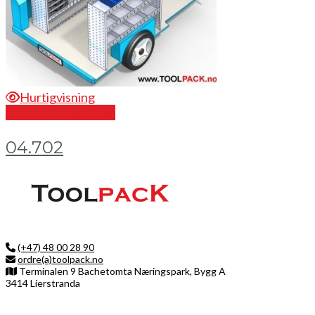
Hurtigvisning
Send en forespørsel
04.702
(+47) 48 00 28 90
ordre(a)toolpack.no
Terminalen 9 Bachetomta Næringspark, Bygg A
3414 Lierstranda
Facebook
LinkedIn
Instagram