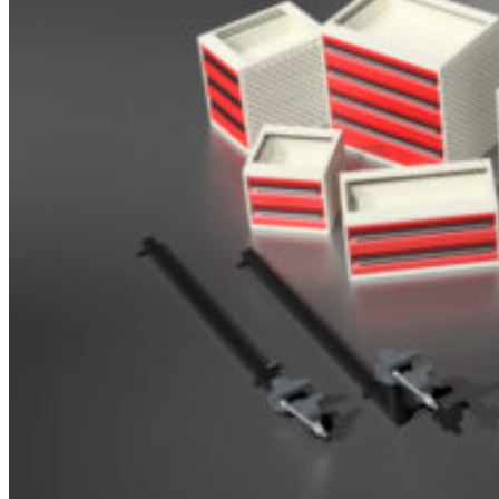
Brosjyrer
Fotogalleri
Nyheter
Om oss
Skreddersøm
Ansatte
Kontakt oss
Login / Register
Menu