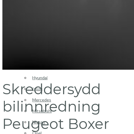
Login / Register
Bilinnredning
Citroen
Fiat
Hyundai
Skreddersydd
Isuzu
Mercedes
bilinnredning
Mitsubishi
Peugeot Boxer
Nissan
Opel