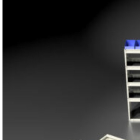
Opel
Peugeot
Renault
Toyota
Volkswagen
Andre merker
Tilbehør
Produkter
Hyllereoler, hyllevanger og hyller
Skuffeseksjoner
Bunnskuffer
Skapseksjoner
Tilbehør