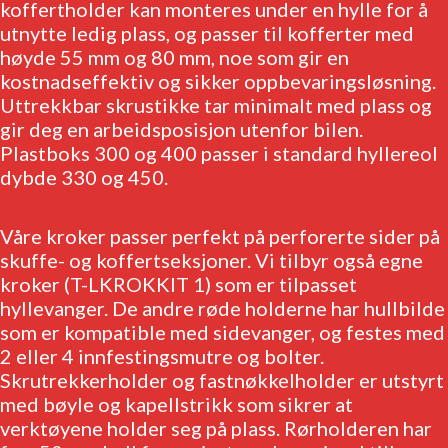
koffertholder kan monteres under en hylle for å
utnytte ledig plass, og passer til kofferter med
Brosjyrer
høyde 55 mm og 80 mm, noe som gir en
Fotogalleri
kostnadseffektiv og sikker oppbevaringsløsning.
Nyheter
Uttrekkbar skrustikke tar minimalt med plass og
gir deg en arbeidsposisjon utenfor bilen.
Om oss
Skreddersøm
Plastboks 300 og 400 passer i standard hyllereol
dybde 330 og 450.
Ansatte
Kontakt oss
Våre kroker passer perfekt på perforerte sider på
skuffe- og koffertseksjoner. Vi tilbyr også egne
kroker (T-LKROKKIT 1) som er tilpasset
hyllevanger. De andre røde holderne har hullbilde
som er kompatible med sidevanger, og festes med
Login / Register
2 eller 4 innfestingsmutre og bolter.
Skrutrekkerholder og fastnøkkelholder er utstyrt
med bøyle og kapellstrikk som sikrer at
verktøyene holder seg på plass. Rørholderen har
Menu