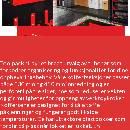
Opel
Peugeot
Renault
Toyota
Volkswagen
Andre merker
Toolpack tilbyr et bredt utvalg av tilbehør som
Tilbehør
forbedrer organisering og funksjonalitet for dine
oppbevaringsbehov. Våre koffertseksjoner passer
Produkter
både 330 mm og 450 mm innredning og er
Hyllereoler, hyllevanger og hyller
perforert på tre sider, noe som reduserer vekten
Skuffeseksjoner
og gir muligheter for oppheng av verktøykroker.
Koffertene er designet for å tåle tøffe
Bunnskuffer
påkjenninger og fungerer godt i kalde
Skapseksjoner
temperaturer. De har uttakbare plastbokser som
forblir på plass når lokket er lukket. En
Tilbehør