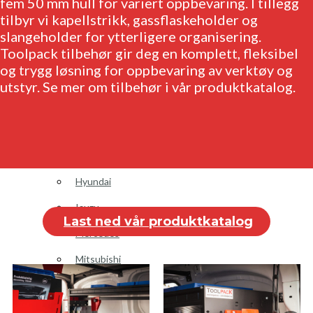
fem 50 mm hull for variert oppbevaring. I tillegg
tilbyr vi kapellstrikk, gassflaskeholder og
slangeholder for ytterligere organisering.
Toolpack tilbehør gir deg en komplett, fleksibel
og trygg løsning for oppbevaring av verktøy og
Login / Register
utstyr. Se mer om tilbehør i vår produktkatalog.
Bilinnredning
Citroen
Fiat
Hyundai
Isuzu
Last ned vår produktkatalog
Mercedes
Mitsubishi
Nissan
Opel