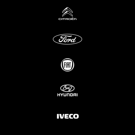
Brosjyrer
Fotogalleri
Nyheter
Om oss
Skreddersøm
Ansatte
Kontakt oss
Mini Cart
Du har ingen produkter i handlekurven.