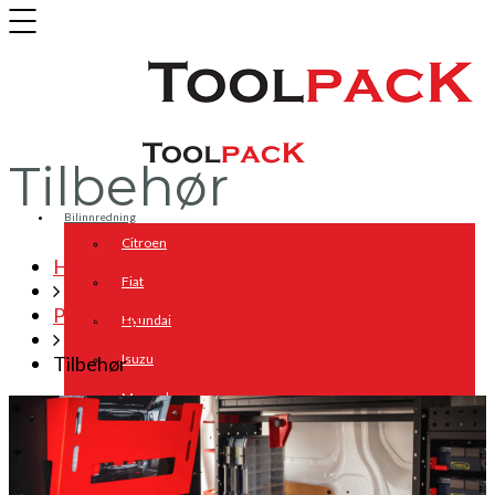
Tilbehør
Bilinnredning
Citroen
Home
Fiat
Produkter
Hyundai
Isuzu
Tilbehør
Mercedes
Mitsubishi
Nissan