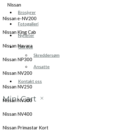
Nissan
Brosjyrer
Nissan e-NV200
Fotogalleri
Nissan King Cab
Nyheter
Nissan Navara
Om oss
Skreddersøm
Nissan NP300
Ansatte
Nissan NV200
Kontakt oss
Nissan NV250
Mini Cart
Nissan NV300
Nissan NV400
Nissan Primastar Kort