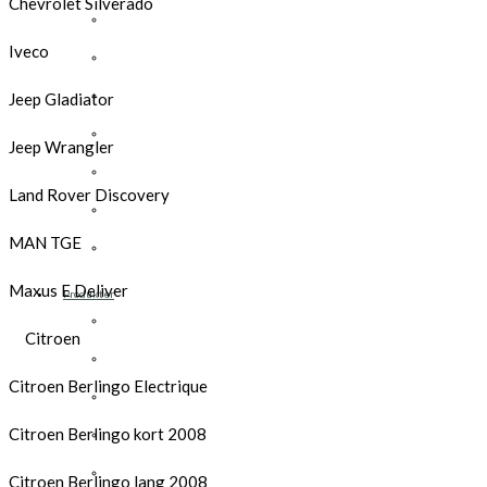
Chevrolet Silverado
Opel
Iveco
Peugeot
Renault
Jeep Gladiator
Toyota
Jeep Wrangler
Volkswagen
Land Rover Discovery
Andre merker
MAN TGE
Tilbehør
Maxus E Deliver
Produkter
Hyllereoler, hyllevanger og hyller
Citroen
Skuffeseksjoner
Citroen Berlingo Electrique
Bunnskuffer
Citroen Berlingo kort 2008
Skapseksjoner
Tilbehør
Citroen Berlingo lang 2008