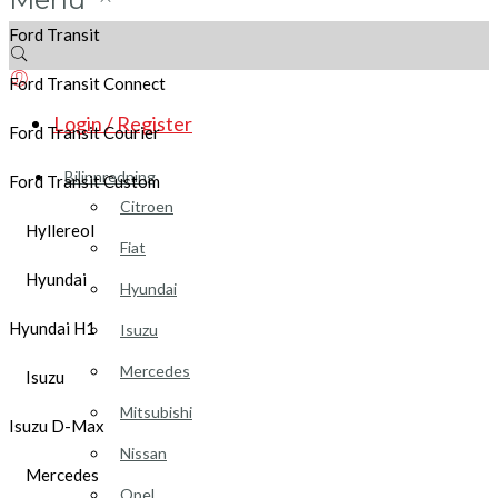
Ford Transit
Ford Transit Connect
Login / Register
Ford Transit Courier
Bilinnredning
Ford Transit Custom
Citroen
Hyllereol
Fiat
Hyundai
Hyundai
Hyundai H1
Isuzu
Mercedes
Isuzu
Mitsubishi
Isuzu D-Max
Nissan
Mercedes
Opel