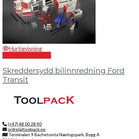
Hurtigvisning
Send en forespørsel
Skreddersydd bilinnredning Ford
Transit
(+47) 48 00 28 90
ordre(a)toolpack.no
Terminalen 9 Bachetomta Næringspark, Bygg A