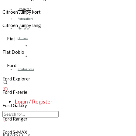
Brosjyrer
Citroen Jumpy kort
Fotogalleri
Citroen Jumpy lang
Nyheter
Fiat
Om oss
Skreddersøm
Fiat Doblo
Ansatte
Ford
Kontakt oss
Ford Explorer
Ford F-serie
Login / Register
Ford Galaxy
Ford Ranger
Ford S-MAX
Menu