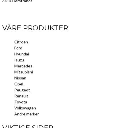
3414 Lierstranda
Facebook
LinkedIn
Instagram
VÅRE PRODUKTER
Citroen
Ford
Hyundai
Isuzu
Mercedes
Mitsubishi
Nissan
Opel
Peugeot
Renault
Toyota
Volkswagen
Andre merker
VIKTIGE SIDER