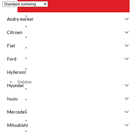
Opel
Peugeot
Andre merker
Renault
Citroen
Toyota
Fiat
Volkswagen
Andre merker
Ford
Tilbehør
Hyllereol
Produkter
Hyundai
Hyllereoler, hyllevanger og hyller
Isuzu
Skuffeseksjoner
Bunnskuffer
Mercedes
Skapseksjoner
Mitsubishi
Tilbehør