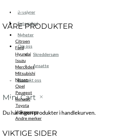
Facebook
LinkedIn
Instagram
Brosjyrer
Fotogalleri
VÅRE PRODUKTER
Nyheter
Citroen
Om oss
Ford
Hyundai
Skreddersøm
Isuzu
Ansatte
Mercedes
Mitsubishi
Nissan
Kontakt oss
Opel
Peugeot
Mini Cart
Renault
Toyota
Volkswagen
Du har ingen produkter i handlekurven.
Andre merker
VIKTIGE SIDER