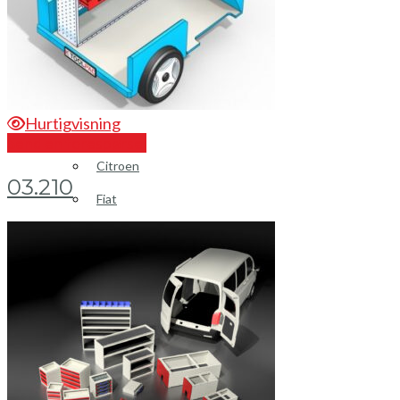
Login / Register
Hurtigvisning
Send en forespørsel
Bilinnredning
Citroen
03.210
Fiat
Hyundai
Isuzu
Mercedes
Mitsubishi
Nissan
Opel