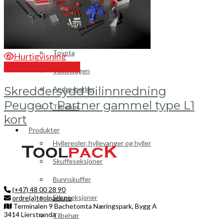
Peugeot
Renault
Toyota
Hurtigvisning
Send en forespørsel
Volkswagen
Skreddersydd bilinnredning
Andre merker
Peugeot Partner gammel type L1
Tilbehør
kort
Produkter
Hyllereoler, hyllevanger og hyller
Skuffeseksjoner
Bunnskuffer
(+47) 48 00 28 90
Skapseksjoner
ordre(a)toolpack.no
Terminalen 9 Bachetomta Næringspark, Bygg A
3414 Lierstranda
Tilbehør