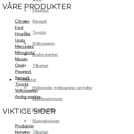
VÅRE PRODUKTER
Peugeot
Citroen
Renault
Ford
Toyota
Hyundai
Isuzu
Volkswagen
Mercedes
Mitsubishi
Andre merker
Nissan
Opel
Tilbehør
Peugeot
Renault
Produkter
Toyota
Hyllereoler, hyllevanger og hyller
Volkswagen
Andre merker
Skuffeseksjoner
VIKTIGE SIDER
Bunnskuffer
Skapseksjoner
Produkter
Tilbehør
Nyheter