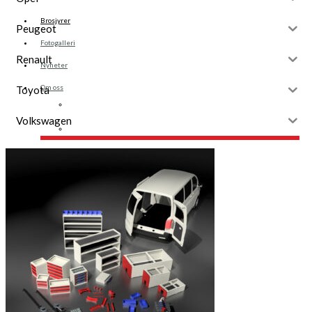
Brosjyrer
Peugeot
Fotogalleri
Renault
Nyheter
Om oss
Toyota
Skreddersøm
Volkswagen
Ansatte
Kontakt oss
Login / Register
Menu