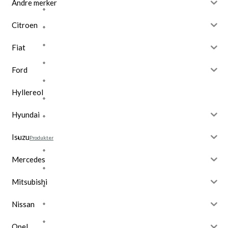
Andre merker
Opel
Citroen
Peugeot
Renault
Fiat
Toyota
Ford
Volkswagen
Hyllereol
Andre merker
Hyundai
Tilbehør
Isuzu
Produkter
Hyllereoler, hyllevanger og hyller
Mercedes
Skuffeseksjoner
Mitsubishi
Bunnskuffer
Skapseksjoner
Nissan
Tilbehør
Opel