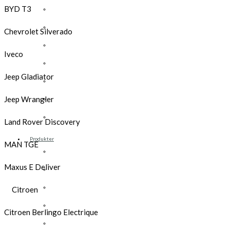
BYD T3
Opel
Peugeot
Chevrolet Silverado
Renault
Iveco
Toyota
Jeep Gladiator
Volkswagen
Andre merker
Jeep Wrangler
Tilbehør
Land Rover Discovery
Produkter
MAN TGE
Hyllereoler, hyllevanger og hyller
Maxus E Deliver
Skuffeseksjoner
Bunnskuffer
Citroen
Skapseksjoner
Citroen Berlingo Electrique
Tilbehør