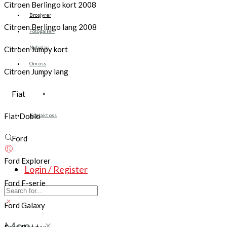
Citroen Berlingo kort 2008
Brosjyrer
Citroen Berlingo lang 2008
Fotogalleri
Nyheter
Citroen Jumpy kort
Om oss
Citroen Jumpy lang
Skreddersøm
Ansatte
Fiat
Fiat Doblo
Kontakt oss
Ford
Ford Explorer
Login / Register
Ford F-serie
Ford Galaxy
Menu