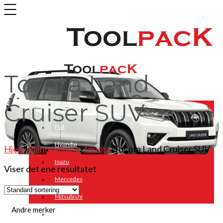
Toyota Land
Bilinnredning
Cruiser SUV
Citroen
Fiat
Hyundai
Hjem
Bilinnredning
Toyota
Toyota Land Cruiser SUV
Isuzu
Viser det ene resultatet
Mercedes
Mitsubishi
Andre merker
Nissan