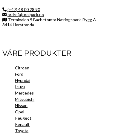
(+47) 48 00 28 90
ordre(a)toolpack.no
Terminalen 9 Bachetomta Næringspark, Bygg A
3414 Lierstranda
Facebook
LinkedIn
Instagram
VÅRE PRODUKTER
Citroen
Ford
Hyundai
Isuzu
Mercedes
Mitsubishi
Nissan
Opel
Peugeot
Renault
Toyota