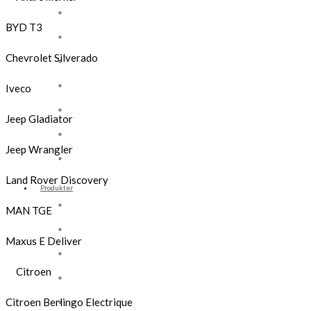
Opel
BYD T3
Peugeot
Chevrolet Silverado
Renault
Toyota
Iveco
Volkswagen
Jeep Gladiator
Andre merker
Jeep Wrangler
Tilbehør
Land Rover Discovery
Produkter
Hyllereoler, hyllevanger og hyller
MAN TGE
Skuffeseksjoner
Maxus E Deliver
Bunnskuffer
Citroen
Skapseksjoner
Tilbehør
Citroen Berlingo Electrique