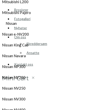
Mitsubishi L200
Brosjyrer
Mitsubishi Pajero
Fotogalleri
Nissan
Nyheter
Nissan e-NV200
Om oss
Skreddersøm
Nissan King Cab
Ansatte
Nissan Navara
Kontakt oss
Nissan NP300
Mini Cart
Nissan NV200
Nissan NV250
Nissan NV300
Nissan NV400