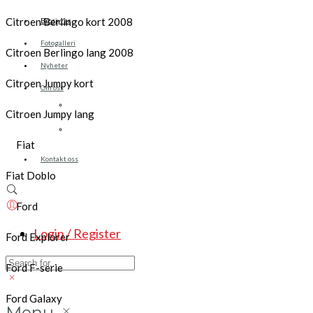
Citroen Berlingo kort 2008
Brosjyrer
Fotogalleri
Citroen Berlingo lang 2008
Nyheter
Citroen Jumpy kort
Om oss
Skreddersøm
Citroen Jumpy lang
Ansatte
Fiat
Kontakt oss
Fiat Doblo
Ford
Login / Register
Ford Explorer
Ford F-serie
Ford Galaxy
Menu