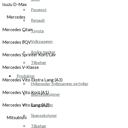
Isuzu D-Max
Peugeot
Mercedes
Renault
Mercedes Citan
Toyota
Volkswagen
Mercedes EQV
Andre merker
Mercedes Sprinter Kort/Lav
Tilbehør
Mercedes V-Klasse
Produkter
Mercedes Vito Ekstra Lang (A3)
Hyllereoler, hyllevanger og hyller
Mercedes Vito Kort (A1)
Skuffeseksjoner
Bunnskuffer
Mercedes Vito Lang (A2)
Skapseksjoner
Mitsubishi
Tilbehør