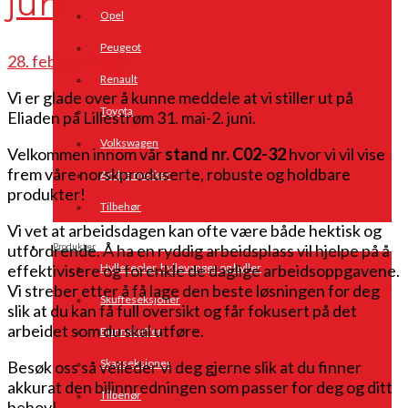
juni
Opel
Peugeot
28. februar 2022
Renault
Vi er glade over å kunne meddele at vi stiller ut på
Toyota
Eliaden på Lillestrøm 31. mai-2. juni.
Volkswagen
Velkommen innom vår
stand nr. C02-32
hvor vi vil vise
frem våre norskproduserte, robuste og holdbare
Andre merker
produkter!
Tilbehør
Vi vet at arbeidsdagen kan ofte være både hektisk og
utfordrende. Å ha en ryddig arbeidsplass vil hjelpe på å
Produkter
effektivisere og forenkle de daglige arbeidsoppgavene.
Hyllereoler, hyllevanger og hyller
Vi streber etter å få lage den beste løsningen for deg
Skuffeseksjoner
slik at du kan få full oversikt og får fokusert på det
arbeidet som du skal utføre.
Bunnskuffer
Skapseksjoner
Besøk oss så veileder vi deg gjerne slik at du finner
akkurat den bilinnredningen som passer for deg og ditt
Tilbehør
behov!