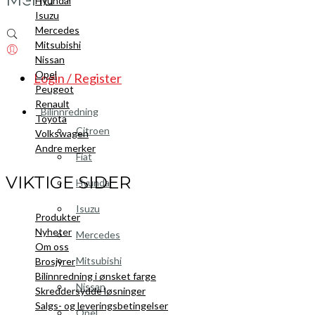
Hyundai
Isuzu
Mercedes
Mitsubishi
Nissan
Opel
Login / Register
Peugeot
Renault
Bilinnredning
Toyota
Citroen
Volkswagen
Andre merker
Fiat
VIKTIGE SIDER
Hyundai
Isuzu
Produkter
Nyheter
Mercedes
Om oss
Mitsubishi
Brosjyrer
Bilinnredning i ønsket farge
Nissan
Skreddersydde løsninger
Salgs- og leveringsbetingelser
Opel