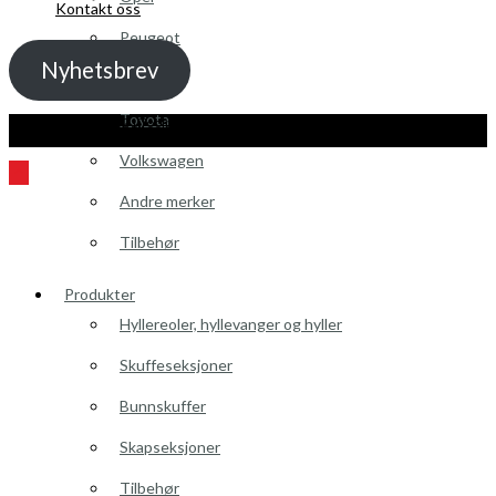
Kontakt oss
Peugeot
Nyhetsbrev
Renault
Toyota
Kopibeskyttelse 2021 Toolpack AS - Alle rettigheter. Nettside laget av
Guru
Utvikling.no
Volkswagen
Andre merker
Tilbehør
Produkter
Hyllereoler, hyllevanger og hyller
Skuffeseksjoner
Bunnskuffer
Skapseksjoner
Tilbehør