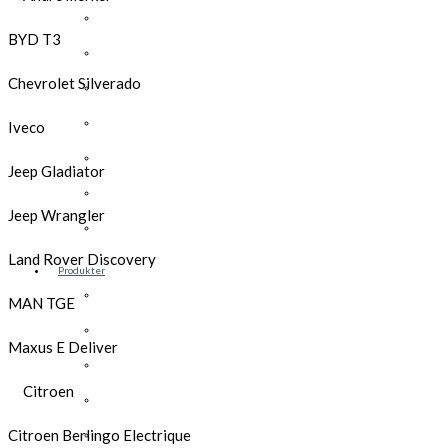
Opel
BYD T3
Peugeot
Chevrolet Silverado
Renault
Toyota
Iveco
Volkswagen
Jeep Gladiator
Andre merker
Jeep Wrangler
Tilbehør
Land Rover Discovery
Produkter
Hyllereoler, hyllevanger og hyller
MAN TGE
Skuffeseksjoner
Maxus E Deliver
Bunnskuffer
Citroen
Skapseksjoner
Tilbehør
Citroen Berlingo Electrique