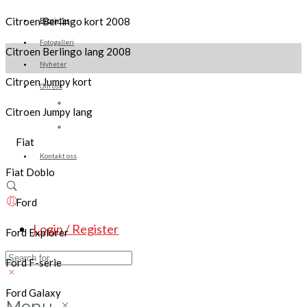
Citroen Berlingo kort 2008
Brosjyrer
Fotogalleri
Citroen Berlingo lang 2008
Nyheter
Citroen Jumpy kort
Om oss
Skreddersøm
Citroen Jumpy lang
Ansatte
Fiat
Kontakt oss
Fiat Doblo
Ford
Login / Register
Ford Explorer
Ford F-serie
Ford Galaxy
Menu