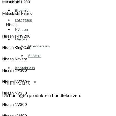
Mitsubishi L200
Brosjyrer
Mitsubishi Pajero
Fotogalleri
Nissan
Nyheter
Nissan e-NV200
Om oss
Skreddersøm
Nissan King Cab
Ansatte
Nissan Navara
Kontakt oss
Nissan NP300
Mini Cart
Nissan NV200
Nissan NV250
Du har ingen produkter i handlekurven.
Nissan NV300
Nissan NV400