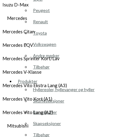
Isuzu D-Max
Peugeot
Mercedes
Renault
Mercedes Citan
Toyota
Volkswagen
Mercedes EQV
Andre merker
Mercedes Sprinter Kort/Lav
Tilbehør
Mercedes V-Klasse
Produkter
Mercedes Vito Ekstra Lang (A3)
Hyllereoler, hyllevanger og hyller
Mercedes Vito Kort (A1)
Skuffeseksjoner
Bunnskuffer
Mercedes Vito Lang (A2)
Skapseksjoner
Mitsubishi
Tilbehør