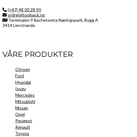
(+47) 48 00 28 90
ordre(a)toolpack.no
Terminalen 9 Bachetomta Næringspark, Bygg A
3414 Lierstranda
Facebook
LinkedIn
Instagram
VÅRE PRODUKTER
Citroen
Ford
Hyundai
Isuzu
Mercedes
Mitsubishi
Nissan
Opel
Peugeot
Renault
Toyota