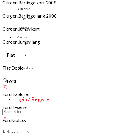
Citroen Berlingo kort 2008
Brosjyrer
Citroen Berlingo lang 2008
Fotogalleri
Nyheter
Citroen Jumpy kort
Om oss
Citroen Jumpy lang
Skreddersøm
Ansatte
Fiat
Fiat Doblo
Kontakt oss
Ford
Ford Explorer
Login / Register
Ford F-serie
Ford Galaxy
Menu