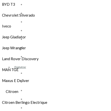
BYD T3
Opel
Peugeot
Chevrolet Silverado
Renault
Iveco
Toyota
Jeep Gladiator
Volkswagen
Andre merker
Jeep Wrangler
Tilbehør
Land Rover Discovery
Produkter
MAN TGE
Hyllereoler, hyllevanger og hyller
Maxus E Deliver
Skuffeseksjoner
Bunnskuffer
Citroen
Skapseksjoner
Citroen Berlingo Electrique
Tilbehør