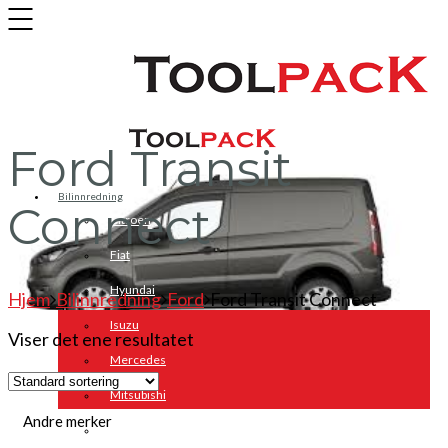
Ford Transit
Bilinnredning
Connect
Citroen
Fiat
Hyundai
Hjem
Bilinnredning
Ford
Ford Transit Connect
Isuzu
Viser det ene resultatet
Mercedes
Mitsubishi
Andre merker
Nissan