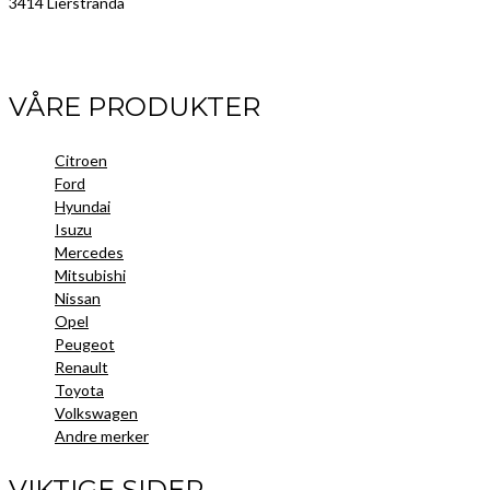
3414 Lierstranda
Facebook
LinkedIn
Instagram
VÅRE PRODUKTER
Citroen
Ford
Hyundai
Isuzu
Mercedes
Mitsubishi
Nissan
Opel
Peugeot
Renault
Toyota
Volkswagen
Andre merker
VIKTIGE SIDER