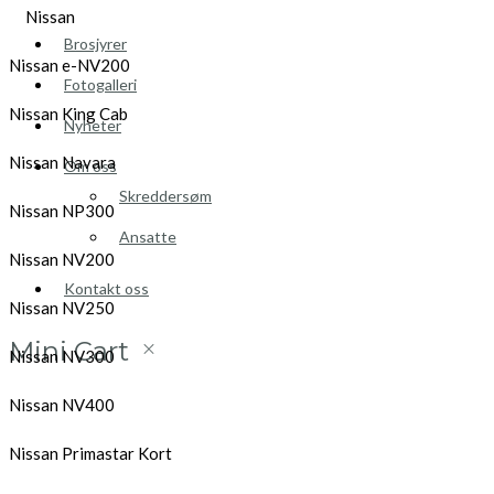
Nissan
Brosjyrer
Nissan e-NV200
Fotogalleri
Nissan King Cab
Nyheter
Nissan Navara
Om oss
Skreddersøm
Nissan NP300
Ansatte
Nissan NV200
Kontakt oss
Nissan NV250
Mini Cart
Nissan NV300
Nissan NV400
Nissan Primastar Kort