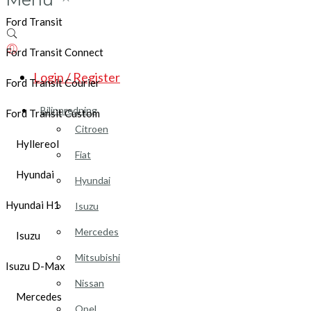
Ford Transit
Ford Transit Connect
Login / Register
Ford Transit Courier
Bilinnredning
Ford Transit Custom
Citroen
Hyllereol
Fiat
Hyundai
Hyundai
Hyundai H1
Isuzu
Mercedes
Isuzu
Mitsubishi
Isuzu D-Max
Nissan
Mercedes
Opel