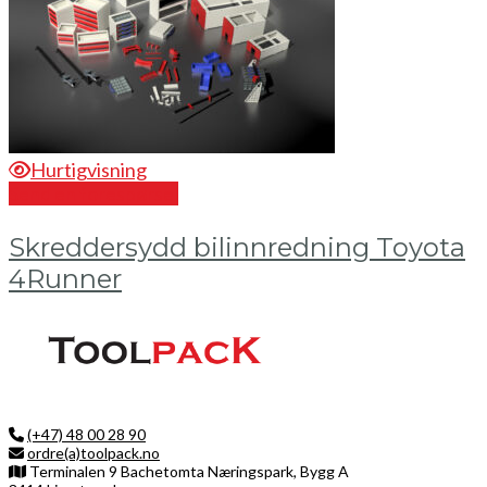
Hurtigvisning
Send en forespørsel
Skreddersydd bilinnredning Toyota
4Runner
(+47) 48 00 28 90
ordre(a)toolpack.no
Terminalen 9 Bachetomta Næringspark, Bygg A