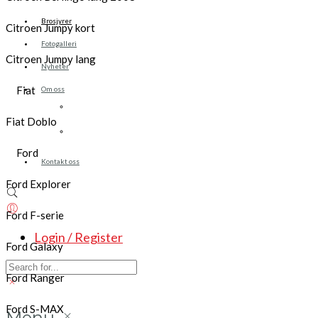
Brosjyrer
Citroen Jumpy kort
Fotogalleri
Citroen Jumpy lang
Nyheter
Fiat
Om oss
Skreddersøm
Fiat Doblo
Ansatte
Ford
Kontakt oss
Ford Explorer
Ford F-serie
Login / Register
Ford Galaxy
Ford Ranger
Ford S-MAX
Menu