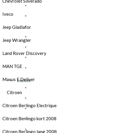
Chevrolet Silverado
Opel
Iveco
Peugeot
Renault
Jeep Gladiator
Toyota
Jeep Wrangler
Volkswagen
Land Rover Discovery
Andre merker
MAN TGE
Tilbehør
Maxus E Deliver
Produkter
Hyllereoler, hyllevanger og hyller
Citroen
Skuffeseksjoner
Citroen Berlingo Electrique
Bunnskuffer
Citroen Berlingo kort 2008
Skapseksjoner
Tilbehør
Citroen Berlingo lang 2008