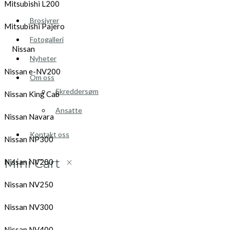
Mitsubishi L200
Brosjyrer
Mitsubishi Pajero
Fotogalleri
Nissan
Nyheter
Nissan e-NV200
Om oss
Skreddersøm
Nissan King Cab
Ansatte
Nissan Navara
Kontakt oss
Nissan NP300
Mini Cart
Nissan NV200
Nissan NV250
Nissan NV300
Nissan NV400