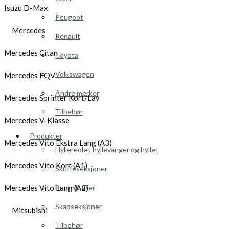
Isuzu D-Max
Peugeot
Mercedes
Renault
Mercedes Citan
Toyota
Volkswagen
Mercedes EQV
Andre merker
Mercedes Sprinter Kort/Lav
Tilbehør
Mercedes V-Klasse
Produkter
Mercedes Vito Ekstra Lang (A3)
Hyllereoler, hyllevanger og hyller
Mercedes Vito Kort (A1)
Skuffeseksjoner
Bunnskuffer
Mercedes Vito Lang (A2)
Skapseksjoner
Mitsubishi
Tilbehør