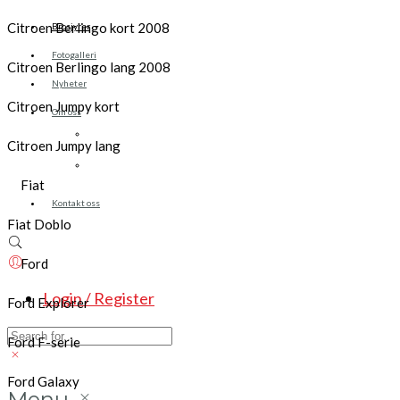
Citroen Berlingo kort 2008
Brosjyrer
Fotogalleri
Citroen Berlingo lang 2008
Nyheter
Citroen Jumpy kort
Om oss
Skreddersøm
Citroen Jumpy lang
Ansatte
Fiat
Kontakt oss
Fiat Doblo
Ford
Login / Register
Ford Explorer
Ford F-serie
Ford Galaxy
Menu