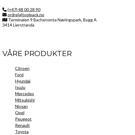
(+47) 48 00 28 90
ordre(a)toolpack.no
Terminalen 9 Bachetomta Næringspark, Bygg A
3414 Lierstranda
Facebook
LinkedIn
Instagram
VÅRE PRODUKTER
Citroen
Ford
Hyundai
Isuzu
Mercedes
Mitsubishi
Nissan
Opel
Peugeot
Renault
Toyota