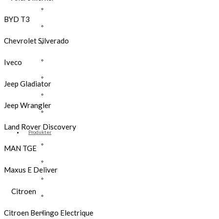
Opel
BYD T3
Peugeot
Chevrolet Silverado
Renault
Toyota
Iveco
Volkswagen
Jeep Gladiator
Andre merker
Jeep Wrangler
Tilbehør
Land Rover Discovery
Produkter
Hyllereoler, hyllevanger og hyller
MAN TGE
Skuffeseksjoner
Maxus E Deliver
Bunnskuffer
Citroen
Skapseksjoner
Tilbehør
Citroen Berlingo Electrique