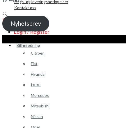
Salgs- og leveringsbetingelser
Kontakt oss
Nyhetsbrev
Login / Register
Kopibeskyttelse 2021 Toolpack AS - Alle rettigheter. Nettside laget av
Guru
Utvikling.no
Bilinnredning
Citroen
Fiat
Hyundai
Isuzu
Mercedes
Mitsubishi
Nissan
Opel