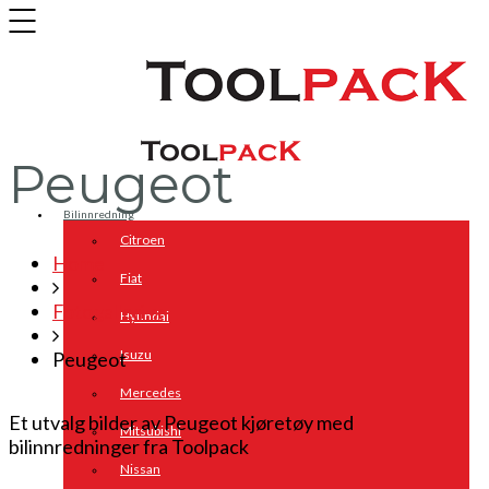
Peugeot
Bilinnredning
Citroen
Home
Fiat
Fotogalleri_x
Hyundai
Isuzu
Peugeot
Mercedes
Et utvalg bilder av Peugeot kjøretøy med
Mitsubishi
bilinnredninger fra Toolpack
Nissan