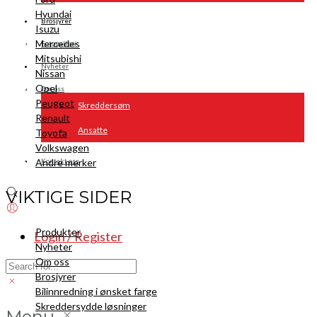
Hyundai
Brosjyrer
Isuzu
Mercedes
Fotogalleri
Mitsubishi
Nyheter
Nissan
Opel
Om oss
Peugeot
Skreddersøm
Renault
Ansatte
Toyota
Volkswagen
Andre merker
Kontakt oss
VIKTIGE SIDER
Produkter
Login / Register
Nyheter
Om oss
Brosjyrer
Bilinnredning i ønsket farge
Skreddersydde løsninger
Menu