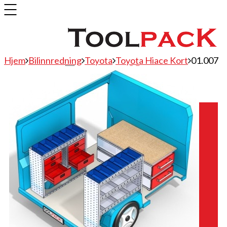
Hjem
Bilinnredning
Toyota
Toyota Hiace Kort
01.007
Bilinnredning
Citroen
Fiat
Hyundai
Isuzu
Mercedes
Mitsubishi
Nissan