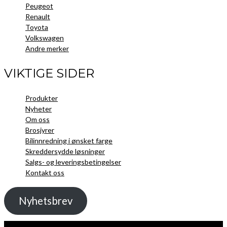
Peugeot
Renault
Toyota
Volkswagen
Andre merker
VIKTIGE SIDER
Produkter
Nyheter
Om oss
Brosjyrer
Bilinnredning i ønsket farge
Skreddersydde løsninger
Salgs- og leveringsbetingelser
Kontakt oss
Nyhetsbrev
Kopibeskyttelse 2021 Toolpack AS - Alle rettigheter. Nettside laget av
Guru