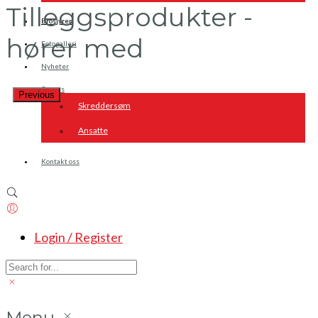
Tilleggsprodukter -
Brosjyrer
hører med
Fotogalleri
Nyheter
Om oss
Previous
Skreddersøm
Ansatte
Kontakt oss
Login / Register
Menu