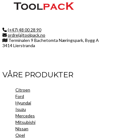
(+47) 48 00 28 90
ordre(a)toolpack.no
Terminalen 9 Bachetomta Næringspark, Bygg A
3414 Lierstranda
Facebook
LinkedIn
Instagram
VÅRE PRODUKTER
Citroen
Ford
Hyundai
Isuzu
Mercedes
Mitsubishi
Nissan
Opel