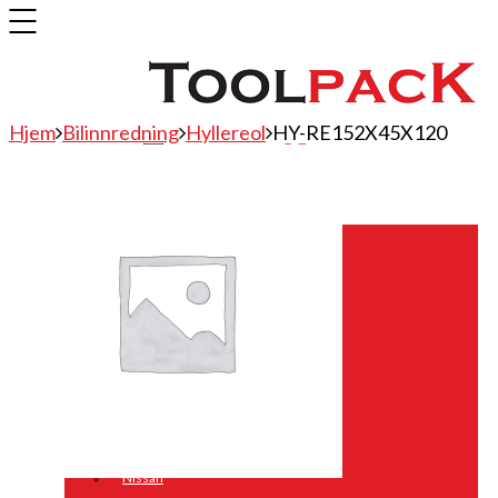
Hjem
Bilinnredning
Hyllereol
HY-RE152X45X120
Bilinnredning
Citroen
Fiat
Hyundai
Isuzu
Mercedes
Mitsubishi
Nissan