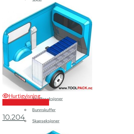
Peugeot
Renault
Toyota
Volkswagen
Andre merker
Tilbehør
Produkter
Hyllereoler, hyllevanger og hyller
Hurtigvisning
Skuffeseksjoner
Send en forespørsel
Bunnskuffer
10.204
Skapseksjoner
Tilbehør