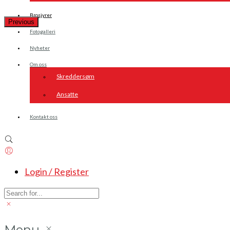
Brosjyrer
Previous
Fotogalleri
Nyheter
Om oss
Skreddersøm
Ansatte
Kontakt oss
Login / Register
Menu