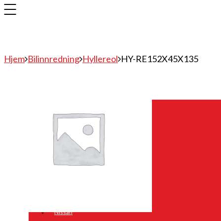
Hjem
Bilinnredning
Hyllereol
HY-RE152X45X135
Bilinnredning
Citroen
Fiat
Hyundai
Isuzu
Mercedes
Mitsubishi
Nissan