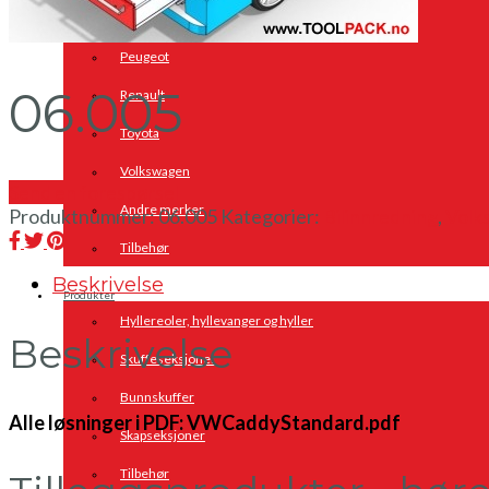
Opel
Peugeot
06.005
Renault
Toyota
Volkswagen
Send en forespørsel
Andre merker
Produktnummer:
06.005
Kategorier:
Bilinnredning
,
Volk
Tilbehør
Beskrivelse
Produkter
Hyllereoler, hyllevanger og hyller
Beskrivelse
Skuffeseksjoner
Bunnskuffer
Alle løsninger i PDF: VWCaddyStandard.pdf
Skapseksjoner
Tilbehør