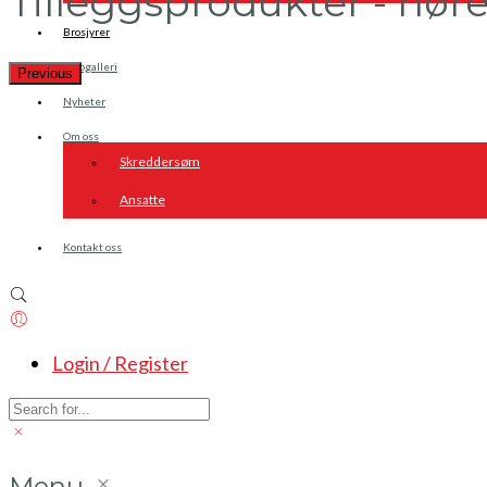
Tilleggsprodukter - hør
Brosjyrer
Fotogalleri
Previous
Nyheter
Om oss
Skreddersøm
Ansatte
Kontakt oss
Login / Register
Menu