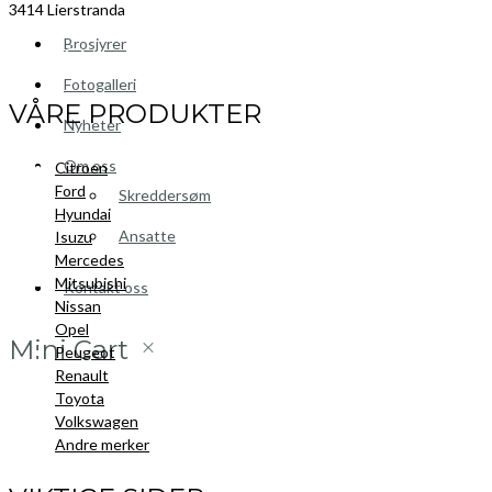
3414 Lierstranda
Brosjyrer
Facebook
LinkedIn
Instagram
Fotogalleri
VÅRE PRODUKTER
Nyheter
Om oss
Citroen
Ford
Skreddersøm
Hyundai
Ansatte
Isuzu
Mercedes
Mitsubishi
Kontakt oss
Nissan
Opel
Mini Cart
Peugeot
Renault
Toyota
Volkswagen
Andre merker