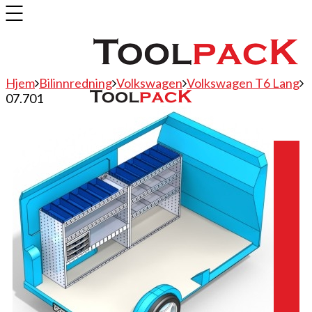
Hjem
Bilinnredning
Volkswagen
Volkswagen T6 Lang
07.701
Bilinnredning
Citroen
Fiat
Hyundai
Isuzu
Mercedes
Mitsubishi
Nissan