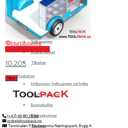
Peugeot
Renault
Toyota
Volkswagen
Hurtigvisning
Send en forespørsel
Se
Andre merker
10.205
1
Tilbehør
Produkter
Next
Hyllereoler, hyllevanger og hyller
Skuffeseksjoner
Bunnskuffer
Skapseksjoner
(+47) 48 00 28 90
ordre(a)toolpack.no
Terminalen 9 Bachetomta Næringspark, Bygg A
Tilbehør