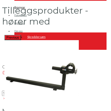
Tilleggsprodukter -
Brosjyrer
Fotogalleri
hører med
Nyheter
Om oss
Skreddersøm
Previous
Ansatte
Kontakt oss
Login / Register
Menu