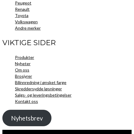
Peugeot
Renault
Toyota
Volkswagen
Andre merker
VIKTIGE SIDER
Produkter
Nyheter
Om oss
Brosjyrer
Bilinnredning i ønsket farge
Skreddersydde løsninger
Salgs- og leveringsbetingelser
Kontakt oss
Nyhetsbrev
Kopibeskyttelse 2021 Toolpack AS - Alle rettigheter. Nettside laget av
Guru