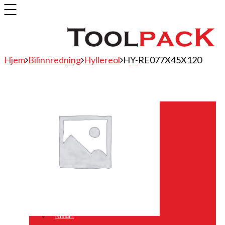
Hjem
Bilinnredning
Hyllereol
HY-RE077X45X120
Bilinnredning
Citroen
Fiat
Hyundai
Isuzu
Mercedes
Mitsubishi
Nissan