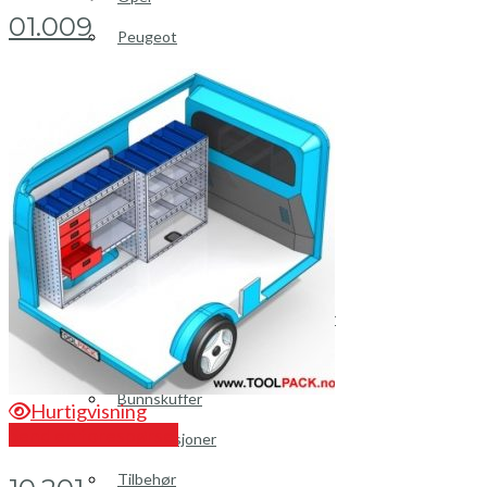
01.009
Peugeot
Renault
Toyota
Volkswagen
Andre merker
Tilbehør
Produkter
Hyllereoler, hyllevanger og hyller
Skuffeseksjoner
Bunnskuffer
Hurtigvisning
Send en forespørsel
Skapseksjoner
Tilbehør