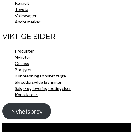
Renault
Toyota
Volkswagen
Andre merker
VIKTIGE SIDER
Produkter
Nyheter
Om oss
Brosjyrer
Bilinnredning i ønsket farge
Skreddersydde løsninger
Salgs- og leveringsbetingelser
Kontakt oss
Nyhetsbrev
Kopibeskyttelse 2021 Toolpack AS - Alle rettigheter. Nettside laget av
Guru
Utvikling.no