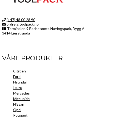
(+47) 48 00 28 90
ordre(a)toolpack.no
Terminalen 9 Bachetomta Næringspark, Bygg A
3414 Lierstranda
Facebook
LinkedIn
Instagram
VÅRE PRODUKTER
Citroen
Ford
Hyundai
Isuzu
Mercedes
Mitsubishi
Nissan
Opel
Peugeot