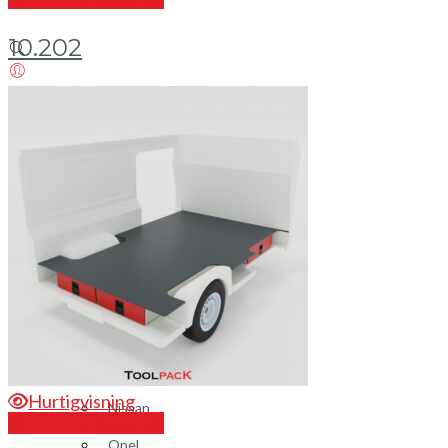
10.202
Login / Register
Bilinnredning
Citroen
Fiat
Hyundai
Isuzu
Mercedes
Mitsubishi
Hurtigvisning
Nissan
Send en forespørsel
Opel