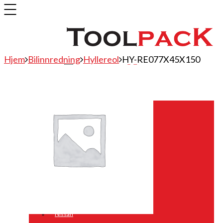
Hjem
Bilinnredning
Hyllereol
HY-RE077X45X150
Bilinnredning
Citroen
Fiat
Hyundai
Isuzu
Mercedes
Mitsubishi
Nissan