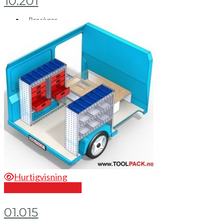
10.201
Brosjyrer
Fotogalleri
Nyheter
Om oss
Skreddersøm
Ansatte
Kontakt oss
Mini Cart
Hurtigvisning
Send en forespørsel
01.015