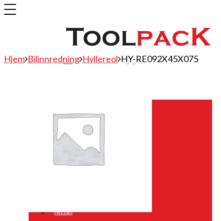
Hjem
Bilinnredning
Hyllereol
HY-RE092X45X075
Bilinnredning
Citroen
Fiat
Hyundai
Isuzu
Mercedes
Mitsubishi
Nissan