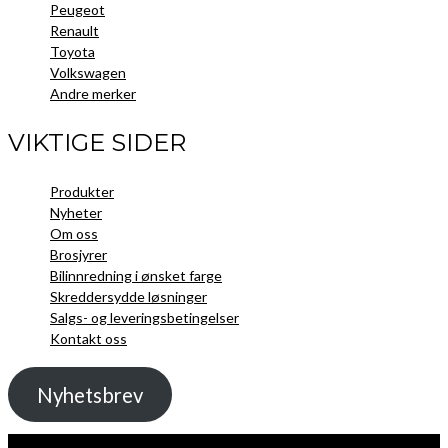
Peugeot
Renault
Toyota
Volkswagen
Andre merker
VIKTIGE SIDER
Produkter
Nyheter
Om oss
Brosjyrer
Bilinnredning i ønsket farge
Skreddersydde løsninger
Salgs- og leveringsbetingelser
Kontakt oss
Nyhetsbrev
Kopibeskyttelse 2021 Toolpack AS - Alle rettigheter. Nettside laget av
Guru