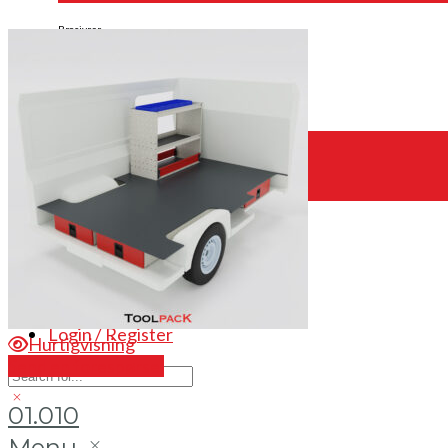
Brosjyrer
Fotogalleri
Nyheter
Om oss
Skreddersøm
Ansatte
Kontakt oss
Login / Register
Hurtigvisning
Send en forespørsel
01.010
Menu