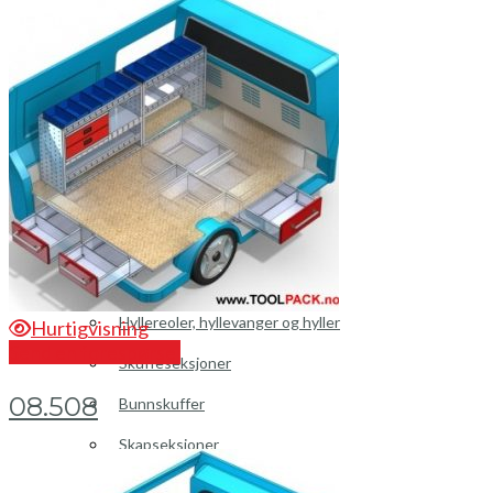
Peugeot
Renault
Toyota
Volkswagen
Andre merker
Tilbehør
Produkter
Hyllereoler, hyllevanger og hyller
Hurtigvisning
Send en forespørsel
Skuffeseksjoner
08.508
Bunnskuffer
Skapseksjoner
Tilbehør