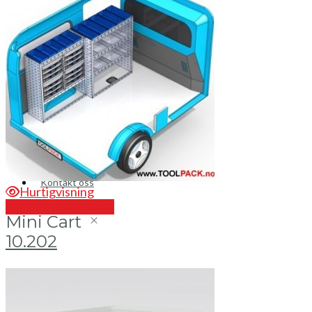
Brosjyrer
Fotogalleri
Nyheter
Om oss
Skreddersøm
Ansatte
Kontakt oss
Hurtigvisning
Send en forespørsel
Mini Cart
10.202