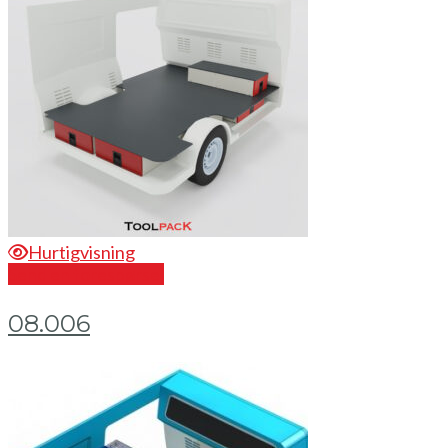
Hurtigvisning
Send en forespørsel
08.006