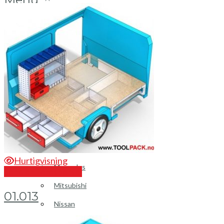
Login / Register
Bilinnredning
Citroen
Fiat
Hyundai
Isuzu
Hurtigvisning
Mercedes
Send en forespørsel
Mitsubishi
01.013
Nissan
Opel