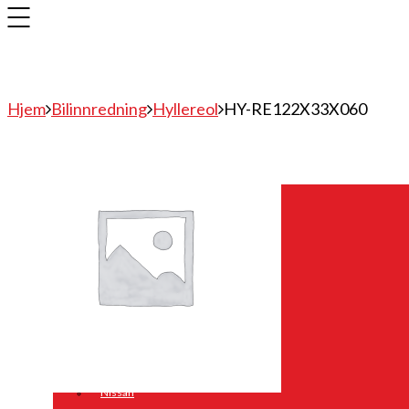
Hjem
Bilinnredning
Hyllereol
HY-RE122X33X060
Bilinnredning
Citroen
Fiat
Hyundai
Isuzu
Mercedes
Mitsubishi
Nissan