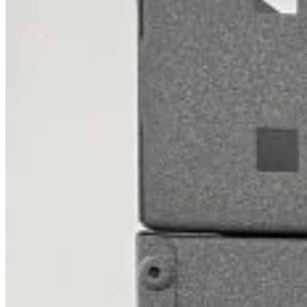
Opel
Peugeot
Renault
Toyota
Volkswagen
Andre merker
Tilbehør
Produkter
Hyllereoler, hyllevanger og hyller
Skuffeseksjoner
Bunnskuffer
Skapseksjoner
Tilbehør