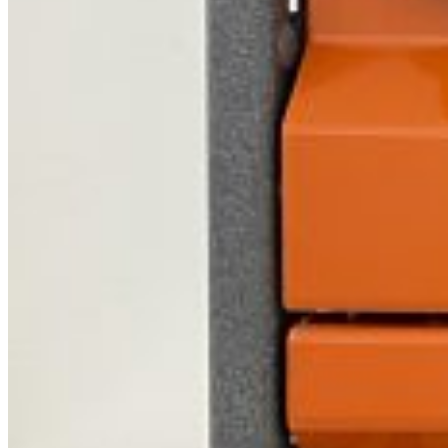
Login / Register
Bilinnredning
Citroen
Fiat
Hyundai
Isuzu
Mercedes
Mitsubishi
Nissan
Opel