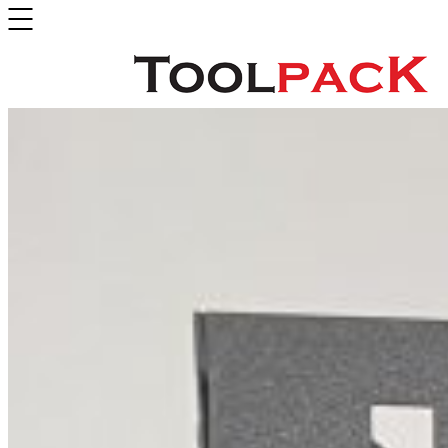
Bilinnredning
Citroen
Fiat
Hyundai
Isuzu
Mercedes
Mitsubishi
Nissan