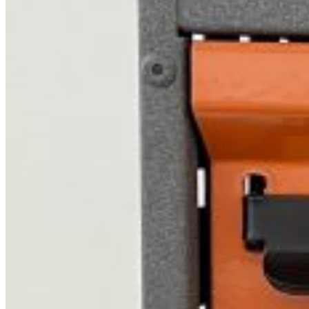
Brosjyrer
Fotogalleri
Nyheter
Om oss
Skreddersøm
Ansatte
Kontakt oss
Login / Register
Menu