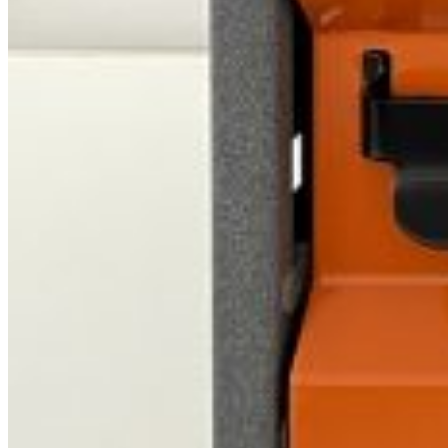
Peugeot
Renault
Toyota
Volkswagen
Andre merker
Tilbehør
Produkter
Hyllereoler, hyllevanger og hyller
Skuffeseksjoner
Bunnskuffer
Skapseksjoner
Tilbehør