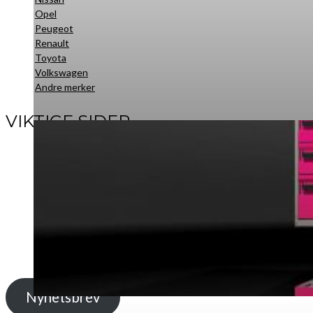
Opel
Peugeot
Renault
Toyota
Volkswagen
Andre merker
VIKTIGE SIDER
Produkter
Nyheter
Om oss
Brosjyrer
Bilinnredning i ønsket farge
Skreddersydde løsninger
Salgs- og leveringsbetingelser
Kontakt oss
Nyhetsbrev