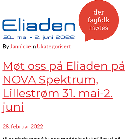
By
Jannicke
In
Ukategorisert
Møt oss på Eliaden på
NOVA Spektrum,
Lillestrøm 31. mai-2.
juni
28. februar 2022
Vi er glade over å kunne meddele at vi stiller ut på