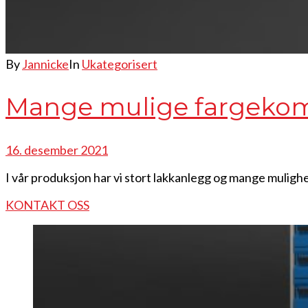
By
Jannicke
In
Ukategorisert
Mange mulige fargekom
16. desember 2021
I vår produksjon har vi stort lakkanlegg og mange muligh
KONTAKT OSS