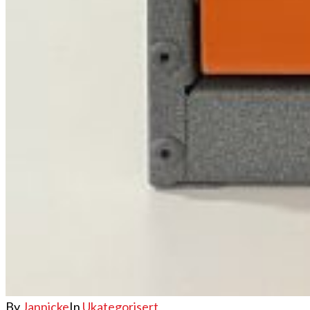
Brosjyrer
Fotogalleri
Nyheter
Om oss
Skreddersøm
Ansatte
Kontakt oss
Mini Cart
By
Jannicke
In
Ukategorisert