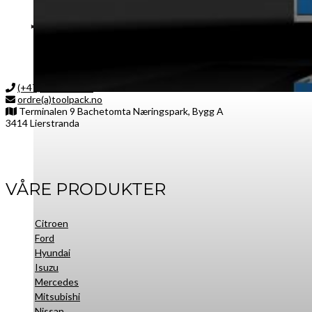
(+47) 48 00 28 90
ordre(a)toolpack.no
Terminalen 9 Bachetomta Næringspark, Bygg A
3414 Lierstranda
Facebook
LinkedIn
Instagram
VÅRE PRODUKTER
Citroen
Ford
Hyundai
Isuzu
Mercedes
Mitsubishi
Nissan