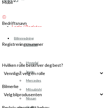
Mobil
*
Bedriftsnavn
Login / Register
Bilinnredning
Registreringsnummer
Citroen
Fiat
Hyundai
Hvilken rolle beskriver deg best?
Isuzu
Vennligst velg én rolle
Mercedes
Bilmerke
Mitsubishi
Velg bilprodusenten
Nissan
Beskriv gjerne ditt behov
Opel