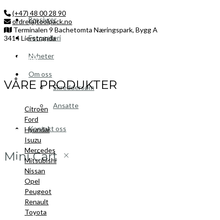
(+47) 48 00 28 90
Brosjyrer
ordre(a)toolpack.no
Terminalen 9 Bachetomta Næringspark, Bygg A
Fotogalleri
3414 Lierstranda
Nyheter
Facebook
LinkedIn
Instagram
Om oss
VÅRE PRODUKTER
Skreddersøm
Ansatte
Citroen
Ford
Kontakt oss
Hyundai
Isuzu
Mercedes
Mini Cart
Mitsubishi
Nissan
Opel
Peugeot
Renault
Toyota