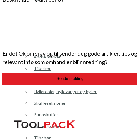
Peugeot
Renault
Toyota
Volkswagen
Er det Ok om vi av og til sender deg gode artikler, tips og
Andre merker
relevant info som omhandler bilinnredning?
Tilbehør
Sende melding
Produkter
Hyllereoler, hyllevanger og hyller
Skuffeseksjoner
Bunnskuffer
Skapseksjoner
Tilbehør