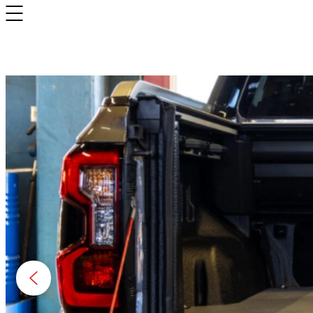
Bilinnredning
Citroen
Fiat
Hyundai
Isuzu
Mercedes
Mitsubishi
Nissan