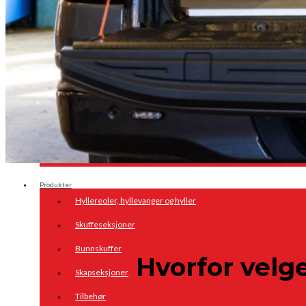
Opel
Peugeot
Renault
Toyota
Volkswagen
Andre merker
Tilbehør
Produkter
Hyllereoler, hyllevanger og hyller
Skuffeseksjoner
Bunnskuffer
Hvorfor velg
Skapseksjoner
Tilbehør