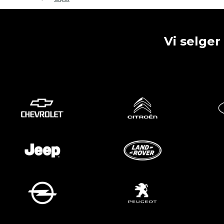
Peugeot
Renault
Vi selger
Toyota
Volkswagen
Andre merker
Tilbehør
Produkter
Hyllereoler, hyllevanger og hyller
Skuffeseksjoner
Bunnskuffer
Skapseksjoner
Tilbehør