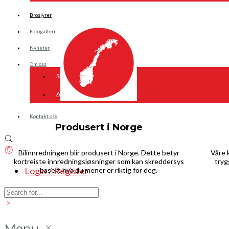
Brosjyrer
Fotogalleri
Nyheter
Om oss
Skreddersøm
Ansatte
Kontakt oss
Produsert i Norge
Bilinnredningen blir produsert i Norge. Dette betyr
Våre 
kortreiste innredningsløsninger som kan skreddersys
tryg
Login / Register
basert hva du mener er riktig for deg.
Menu