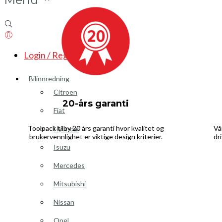
Login / Register
Bilinnredning
Citroen
20-års garanti
Fiat
Toolpack tilby 20 års garanti hvor kvalitet og
Vå
Hyundai
brukervennlighet er viktige design kriterier.
dr
Isuzu
Mercedes
Mitsubishi
Nissan
Opel