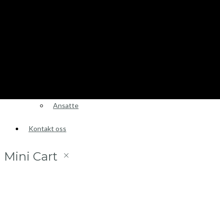
Brosjyrer
Fotogalleri
Nyheter
Om oss
Skreddersøm
Ansatte
Kontakt oss
Mini Cart