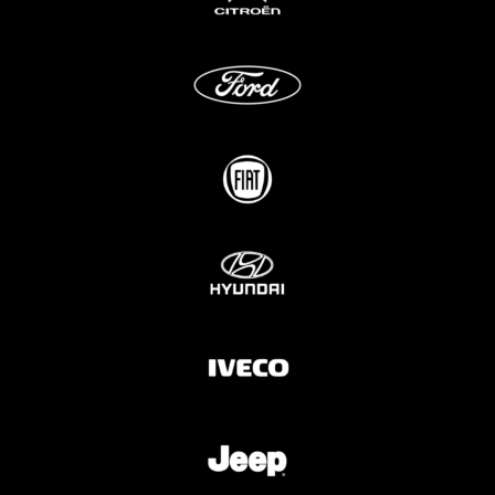
Peugeot
Renault
Toyota
Volkswagen
Andre merker
Tilbehør
Produkter
Hyllereoler, hyllevanger og hyller
Skuffeseksjoner
Bunnskuffer
Skapseksjoner
Tilbehør