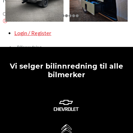
Login / Register
Bilinnredning
Citroen
Vi selger bilinnredning til alle
Fiat
bilmerker
Hyundai
Isuzu
Mercedes
Mitsubishi
Nissan
Opel