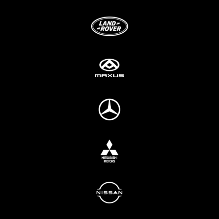
Brosjyrer
Fotogalleri
Nyheter
Om oss
Skreddersøm
Ansatte
Kontakt oss
Mini Cart
Du har ingen produkter i handlekurven.