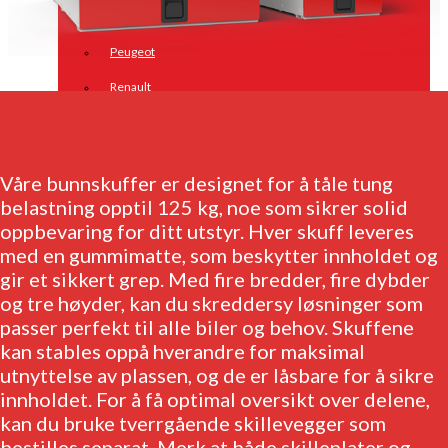
Opel
Peugeot
Renault
Toyota
Volkswagen
Våre bunnskuffer er designet for å tåle tung
Andre merker
belastning opptil 125 kg, noe som sikrer solid
oppbevaring for ditt utstyr. Hver skuff leveres
Tilbehør
med en gummimatte, som beskytter innholdet og
Produkter
gir et sikkert grep. Med fire bredder, fire dybder
Hyllereoler, hyllevanger og hyller
og tre høyder, kan du skreddersy løsninger som
passer perfekt til alle biler og behov. Skuffene
Skuffeseksjoner
kan stables oppå hverandre for maksimal
Bunnskuffer
utnyttelse av plassen, og de er låsbare for å sikre
innholdet. For å få optimal oversikt over delene,
Skapseksjoner
kan du bruke tverrgående skillevegger som
Tilbehør
bestilles separat. Merk at både skilleplater og