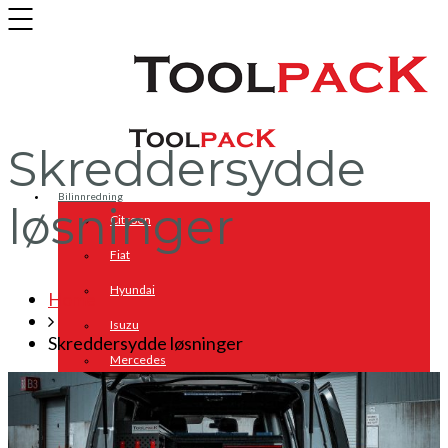
Skreddersydde
Bilinnredning
løsninger
Citroen
Fiat
Hyundai
Home
Isuzu
Skreddersydde løsninger
Mercedes
Mitsubishi
Nissan