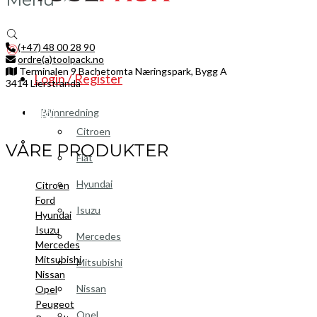
(+47) 48 00 28 90
ordre(a)toolpack.no
Terminalen 9 Bachetomta Næringspark, Bygg A
Login / Register
3414 Lierstranda
Facebook
LinkedIn
Instagram
Bilinnredning
Citroen
VÅRE PRODUKTER
Fiat
Hyundai
Citroen
Ford
Isuzu
Hyundai
Isuzu
Mercedes
Mercedes
Mitsubishi
Mitsubishi
Nissan
Nissan
Opel
Peugeot
Opel