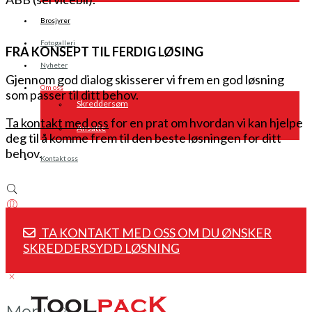
Brosjyrer
Fotogalleri
FRA KONSEPT TIL FERDIG LØSING
Nyheter
Gjennom god dialog skisserer vi frem en god løsning
Om oss
som passer til ditt behov.
Skreddersøm
Ta kontakt med oss
for en prat om hvordan vi kan hjelpe
Ansatte
deg til å komme frem til den beste løsningen for ditt
behov.
Kontakt oss
TA KONTAKT MED OSS OM DU ØNSKER
Login / Register
SKREDDERSYDD LØSNING
Menu