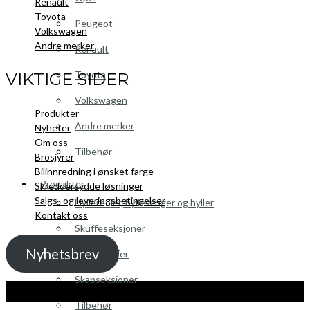
Renault
Toyota
Peugeot
Volkswagen
Andre merker
Renault
Toyota
VIKTIGE SIDER
Volkswagen
Produkter
Andre merker
Nyheter
Om oss
Tilbehør
Brosjyrer
Bilinnredning i ønsket farge
Produkter
Skreddersydde løsninger
Salgs- og leveringsbetingelser
Hyllereoler, hyllevanger og hyller
Kontakt oss
Skuffeseksjoner
Nyhetsbrev
Bunnskuffer
Skapseksjoner
Kopibeskyttelse 2021 Toolpack AS - Alle rettigheter. Nettside laget av
Guru
Utvikling.no
Tilbehør