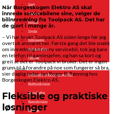
Opel
Når Borgeskogen Elektro AS skal
innrede servicebilene sine, velger de
Peugeot
bilinnredning fra Toolpack AS. Det har
Renault
de gjort i mange år.
Toyota
– Vi har brukt Toolpack AS siden lenge før jeg
Volkswagen
overtok ansvaret her. Første gang det ble snakk
om innredning til en ny servicebil, tok jeg bare
Andre merker
en telefon til gamlesjefen, og han sa kort og
Tilbehør
greit at det er Toolpack vi bruker. Det er ingen
grunn til å forandre på noe som fungerer så bra,
Produkter
sier daglig leder Jan Roger R. Rønning hos
Hyllereoler, hyllevanger og hyller
Borgeskogen Elektro AS.
Skuffeseksjoner
Fleksible og praktiske
Bunnskuffer
Skapseksjoner
løsninger
Tilbehør