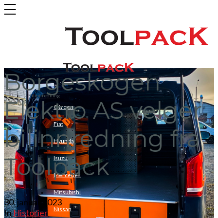
Borgeskogen
Bilinnredning
Elektro AS velger
Citroen
Fiat
bilinnredning fra
Hyundai
Toolpack
Isuzu
Mercedes
Mitsubishi
30. januar 2023
Nissan
In
Historier