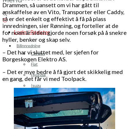
Drammen, så uansett om vi har gått til
anskaffelse av en Vito, Transporter eller Caddy,
så er det enkelt og effektivt å få på plass
innredningen, sier Rønning, og forteller at de
Login / Register
for noen år siden gjorde noen forsøk på å snekre
hyller, benker og skap selv.
Bilinnredning
– Det har vi sluttet med, ler sjefen for
Citroen
Borgeskogen Elektro AS.
Fiat
– Det er mye bedre å få gjort det skikkelig med
Hyundai
en gang, det får vi med Toolpack.
Isuzu
Mercedes
Mitsubishi
Nissan
Opel