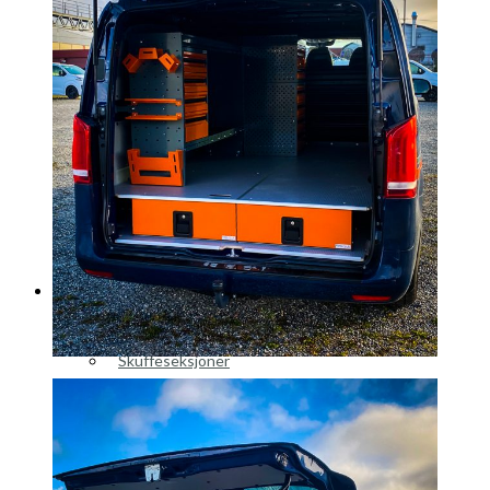
Peugeot
Renault
Toyota
Volkswagen
Andre merker
Tilbehør
Produkter
Hyllereoler, hyllevanger og hyller
Skuffeseksjoner
Bunnskuffer
Skapseksjoner
Tilbehør