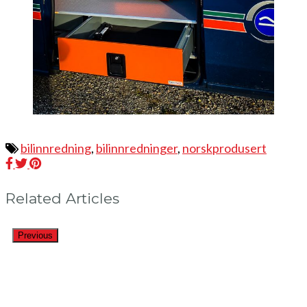
bilinnredning
,
bilinnredninger
,
norskprodusert
Related Articles
Previous