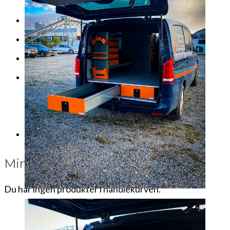
Brosjyrer
Fotogalleri
Nyheter
Om oss
Skreddersøm
Ansatte
Kontakt oss
Mini Cart
Du har ingen produkter i handlekurven.