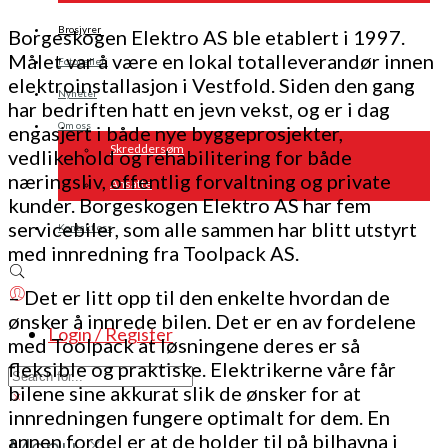
Brosjyrer
Borgeskogen Elektro AS ble etablert i 1997.
Målet var å være en lokal totalleverandør innen
Fotogalleri
elektroinstallasjon i Vestfold. Siden den gang
Nyheter
har bedriften hatt en jevn vekst, og er i dag
Om oss
engasjert i både nye byggeprosjekter,
Skreddersøm
vedlikehold og rehabilitering for både
næringsliv, offentlig forvaltning og private
Ansatte
kunder. Borgeskogen Elektro AS har fem
servicebiler, som alle sammen har blitt utstyrt
Kontakt oss
med innredning fra Toolpack AS.
– Det er litt opp til den enkelte hvordan de
ønsker å innrede bilen. Det er en av fordelene
Login / Register
med Toolpack at løsningene deres er så
fleksible og praktiske. Elektrikerne våre får
bilene sine akkurat slik de ønsker for at
innredningen fungere optimalt for dem. En
annen fordel er at de holder til på bilhavna i
Menu