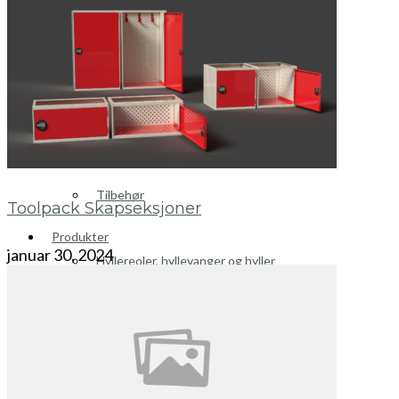
Peugeot
Renault
Toyota
Volkswagen
Andre merker
Tilbehør
Toolpack Skapseksjoner
Produkter
januar 30, 2024
Hyllereoler, hyllevanger og hyller
Skuffeseksjoner
Bunnskuffer
Skapseksjoner
Tilbehør