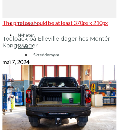
Brosjyrer
The photos should be at least 370px x 210px
Fotogalleri
Nyheter
Toolpack på Elleville dager hos Montér
Kongsvinger
Om oss
Skreddersøm
mai 7, 2024
Ansatte
Kontakt oss
Mini Cart