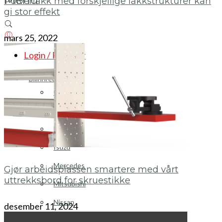
Pulverlakk med forskjellige lakkstrukturer kan
gi stor effekt
mars 25, 2022
Login / Register
Bilinnredning
Citroen
Fiat
Hyundai
Isuzu
Mercedes
Gjør arbeidsplassen smartere med vårt
uttrekksbord for skruestikke
Mitsubishi
Nissan
desember 11, 2024
Opel