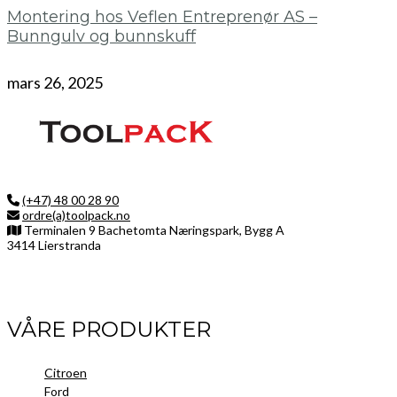
Montering hos Veflen Entreprenør AS –
Bunngulv og bunnskuff
mars 26, 2025
(+47) 48 00 28 90
ordre(a)toolpack.no
Terminalen 9 Bachetomta Næringspark, Bygg A
3414 Lierstranda
Facebook
LinkedIn
Instagram
VÅRE PRODUKTER
Citroen
Ford