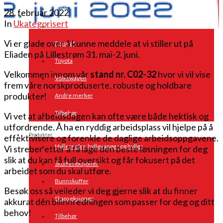
Opel
28. februar 2022
In
Ukategorisert
Peugeot
Vi er glade over å kunne meddele at vi stiller ut på
Renault
Eliaden på Lillestrøm 31. mai-2. juni.
Toyota
Velkommen innom vår
stand nr. C02-32
hvor vi vil vise
Volkswagen
frem våre norskproduserte, robuste og holdbare
produkter!
Andre merker
Tilbehør
Vi vet at arbeidsdagen kan ofte være både hektisk og
utfordrende. Å ha en ryddig arbeidsplass vil hjelpe på å
Produkter
effektivisere og forenkle de daglige arbeidsoppgavene.
Hyllereoler, hyllevanger og hyller
Vi streber etter å få lage den beste løsningen for deg
slik at du kan få full oversikt og får fokusert på det
Skuffeseksjoner
arbeidet som du skal utføre.
Bunnskuffer
Besøk oss så veileder vi deg gjerne slik at du finner
Skapseksjoner
akkurat den bilinnredningen som passer for deg og ditt
behov!
Tilbehør