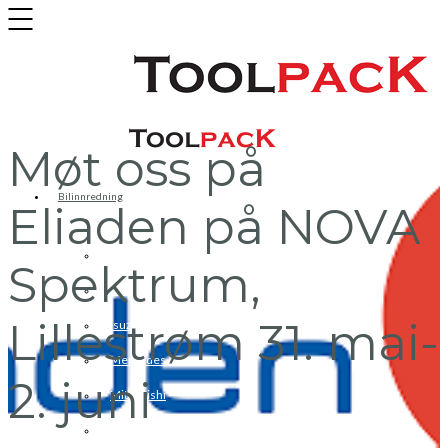
Møt oss på
Bilinnredning
Eliaden på NOVA
Citroen
Fiat
Spektrum,
Hyundai
Lillestrøm 31. mai-
Isuzu
Mercedes
2. juni
Mitsubishi
Nissan