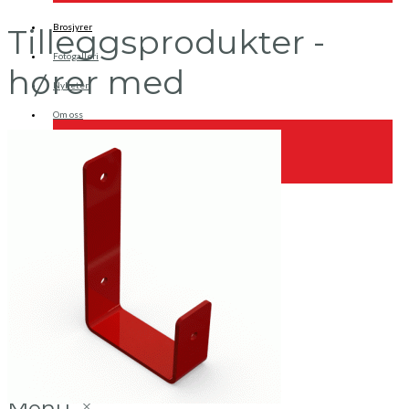
Brosjyrer
Tilleggsprodukter -
Fotogalleri
hører med
Nyheter
Om oss
Skreddersøm
Ansatte
Kontakt oss
Login / Register
Menu