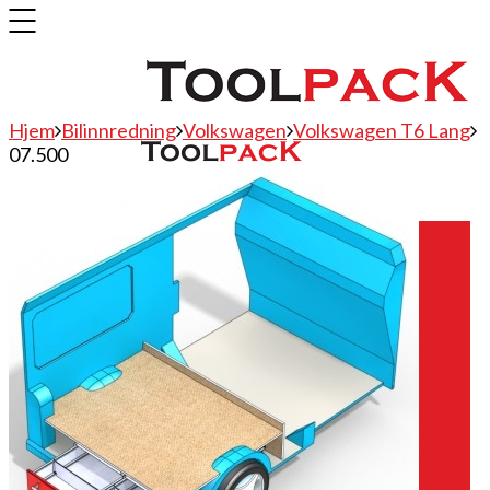
Hjem
Bilinnredning
Volkswagen
Volkswagen T6 Lang
07.500
Bilinnredning
Citroen
Fiat
Hyundai
Isuzu
Mercedes
Mitsubishi
Nissan