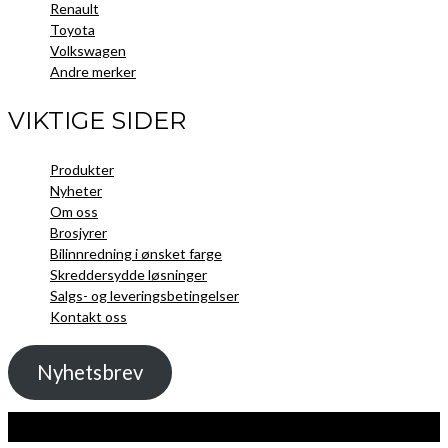
Renault
Toyota
Volkswagen
Andre merker
VIKTIGE SIDER
Produkter
Nyheter
Om oss
Brosjyrer
Bilinnredning i ønsket farge
Skreddersydde løsninger
Salgs- og leveringsbetingelser
Kontakt oss
Nyhetsbrev
Kopibeskyttelse 2021 Toolpack AS - Alle rettigheter. Nettside laget av
Guru
Utvikling.no