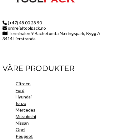
(+47) 48 00 28 90
ordre(a)toolpack.no
Terminalen 9 Bachetomta Næringspark, Bygg A
3414 Lierstranda
Facebook
LinkedIn
Instagram
VÅRE PRODUKTER
Citroen
Ford
Hyundai
Isuzu
Mercedes
Mitsubishi
Nissan
Opel
Peugeot