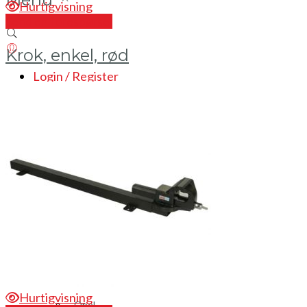
Hurtigvisning
Send en forespørsel
Krok, enkel, rød
Login / Register
Bilinnredning
Citroen
Fiat
Hyundai
Isuzu
Mercedes
Mitsubishi
Nissan
Hurtigvisning
Opel