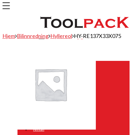
Hjem
Bilinnredning
Hyllereol
HY-RE137X33X075
Bilinnredning
Citroen
Fiat
Hyundai
Isuzu
Mercedes
Mitsubishi
Nissan