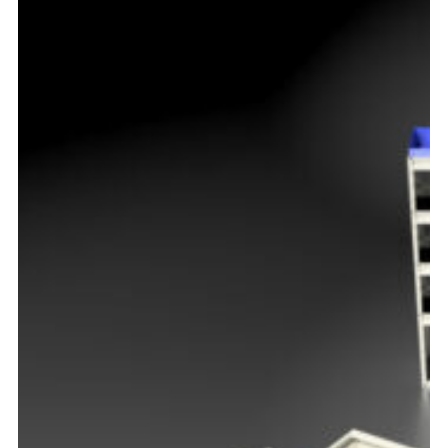
Opel
Peugeot
Renault
Toyota
Volkswagen
Andre merker
Tilbehør
Produkter
Hyllereoler, hyllevanger og hyller
Skuffeseksjoner
Bunnskuffer
Skapseksjoner
Tilbehør