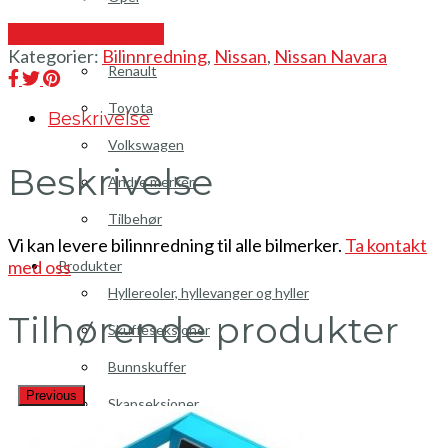
Send en forespørsel
Peugeot
Kategorier:
Bilinnredning
,
Nissan
,
Nissan Navara
Renault
Toyota
Beskrivelse
Volkswagen
Beskrivelse
Andre merker
Tilbehør
Vi kan levere bilinnredning til alle bilmerker.
Ta kontakt
med oss
Produkter
Hyllereoler, hyllevanger og hyller
Tilhørende produkter
Skuffeseksjoner
Bunnskuffer
Previous
Skapseksjoner
Tilbehør