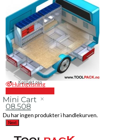
Brosjyrer
Fotogalleri
Nyheter
Om oss
Skreddersøm
Ansatte
Kontakt oss
Hurtigvisning
Send en forespørsel
Se
Mini Cart
08.508
1
Du har ingen produkter i handlekurven.
Next