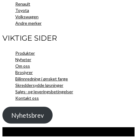
Renault
Toyota
Volkswagen
Andre merker
VIKTIGE SIDER
Produkter
Nyheter
Om oss
Brosjyrer
Bilinnredning i ønsket farge
Skreddersydde løsninger
Salgs- og leveringsbetingelser
Kontakt oss
Nyhetsbrev
Kopibeskyttelse 2021 Toolpack AS - Alle rettigheter. Nettside laget av
Guru
Utvikling.no