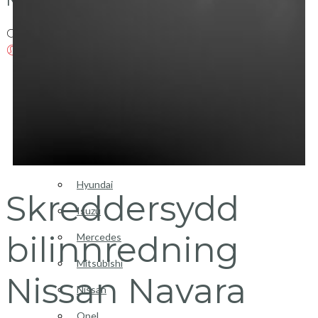
Login / Register
Bilinnredning
Citroen
Fiat
Hyundai
Skreddersydd
Isuzu
bilinnredning
Mercedes
Mitsubishi
Nissan Navara
Nissan
Opel