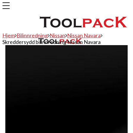
Hjem
Bilinnredning
Nissan
Nissan Navara
Skreddersydd bilinnredning Nissan Navara
Bilinnredning
Citroen
Fiat
Hyundai
Isuzu
Mercedes
Mitsubishi
Nissan