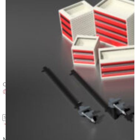
Brosjyrer
Fotogalleri
Nyheter
Om oss
Skreddersøm
Ansatte
Kontakt oss
Login / Register
Menu